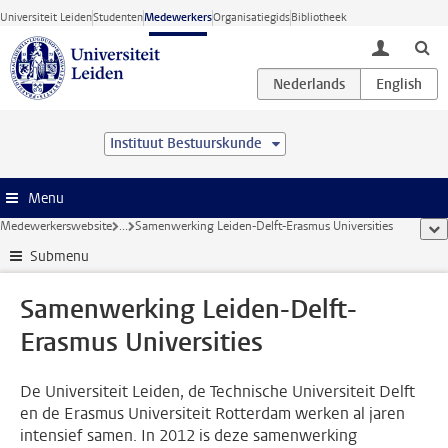
Ga direct naar de inhoud
Universiteit Leiden
Studenten
Medewerkers
Organisatiegids
Bibliotheek
toggle lo
Instituut Bestuurskunde
Menu
Medewerkerswebsite
...
Samenwerking Leiden-Delft-Erasmus Universities
too
Submenu
Samenwerking Leiden-Delft-
Erasmus Universities
De Universiteit Leiden, de Technische Universiteit Delft
en de Erasmus Universiteit Rotterdam werken al jaren
intensief samen. In 2012 is deze samenwerking