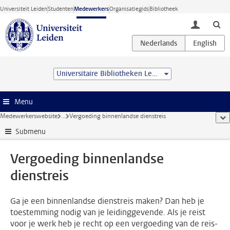
Ga direct naar de inhoud
Universiteit Leiden
Studenten
Medewerkers
Organisatiegids
Bibliotheek
toggle lo
Universitaire Bibliotheken Leiden
Menu
Medewerkerswebsite
...
Vergoeding binnenlandse dienstreis
too
Submenu
Vergoeding binnenlandse
dienstreis
Ga je een binnenlandse dienstreis maken? Dan heb je
toestemming nodig van je leidinggevende. Als je reist
voor je werk heb je recht op een vergoeding van de reis-