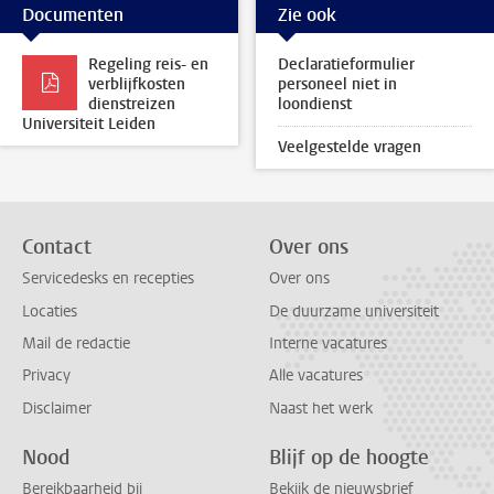
Documenten
Zie ook
Regeling reis- en
Declaratieformulier
verblijfkosten
personeel niet in
dienstreizen
loondienst
Universiteit Leiden
Veelgestelde vragen
Contact
Over ons
Servicedesks en recepties
Over ons
Locaties
De duurzame universiteit
Mail de redactie
Interne vacatures
Privacy
Alle vacatures
Disclaimer
Naast het werk
Nood
Blijf op de hoogte
Bereikbaarheid bij
Bekijk de nieuwsbrief