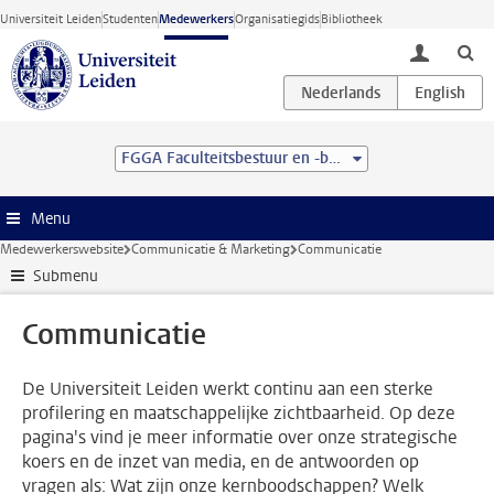
Ga direct naar de inhoud
Universiteit Leiden
Studenten
Medewerkers
Organisatiegids
Bibliotheek
toggle lo
FGGA Faculteitsbestuur en -bureau
Menu
Medewerkerswebsite
Communicatie & Marketing
Communicatie
Submenu
Communicatie
De Universiteit Leiden werkt continu aan een sterke
profilering en maatschappelijke zichtbaarheid. Op deze
pagina's vind je meer informatie over onze strategische
koers en de inzet van media, en de antwoorden op
vragen als: Wat zijn onze kernboodschappen? Welk