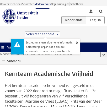
Ga direct naar de inhoud
Universiteit Leiden
Studenten
Medewerkers
Organisatiegids
Bibliotheek
toggle lo
Selecteer eenheid
Je ziet nu alleen algemene informatie.
Selecteer je organisatie om ook
Menu
informatie te zien over jouw faculteit.
Medewerkerswebsite
...
Kernteam Academische Vrijheid
too
Submenu
Kernteam Academische Vrijheid
Het kernteam academische vrijheid is ingesteld in de
zomer van 2022 door rector magnificus Hester Bijl. Ze
bestaat uit vijf hoogleraren van vijf verschillende
faculteiten: Martine de Vries (LUMC), Frits van der Meer
(FGGA), Sense Jan van der Molen (FWN), Jannemieke