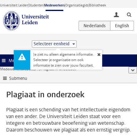
Ga direct naar de inhoud
Universiteit Leiden
Studenten
Medewerkers
Organisatiegids
Bibliotheek
toggle lo
Selecteer eenheid
Je ziet nu alleen algemene informatie.
Selecteer je organisatie om ook
Menu
informatie te zien over jouw faculteit.
Medewerkerswebsite
...
Plagiaat in onderzoek
too
Submenu
Plagiaat in onderzoek
Plagiaat is een schending van het intellectuele eigendom
van een ander. De Universiteit Leiden staat voor een
integere en betrouwbare beoefening van wetenschap.
Daarom beschouwen we plagiaat als een ernstig vergrijp.