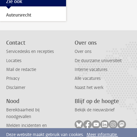
Zie ook
Auteursrecht
Contact
Over ons
Servicedesks en recepties
Over ons
Locaties
De duurzame universiteit
Mail de redactie
Interne vacatures
Privacy
Alle vacatures
Disclaimer
Naast het werk
Nood
Blijf op de hoogte
Bereikbaarheid bij
Bekijk de nieuwsbrief
noodgevallen
Volg ons op bluesky
Volg ons op facebook
Volg ons op youtub
Volg ons op li
Volg ons o
Volg 
Melden incidenten en
ongevallen
Deze website maakt gebruik van cookies.
Meer informatie.