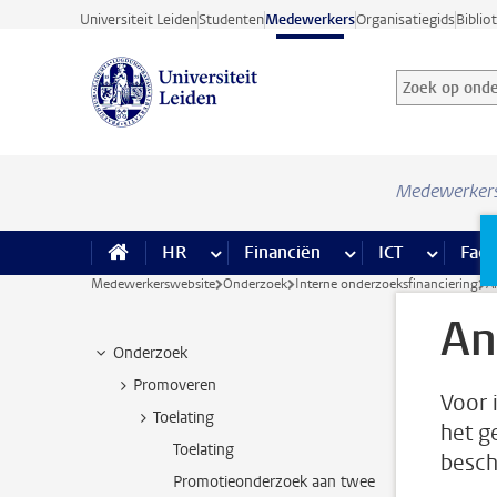
Ga direct naar de inhoud
Universiteit Leiden
Studenten
Medewerkers
Organisatiegids
Biblio
Zoek op onder
Zoekterm
Medewerker
HR
meer HR pagina’s
Financiën
meer Financiën pagi
ICT
meer ICT
Facil
Medewerkerswebsite
Onderzoek
Interne onderzoeksfinanciering
A
An
Onderzoek
Promoveren
Voor 
Toelating
het g
Toelating
besch
Promotieonderzoek aan twee