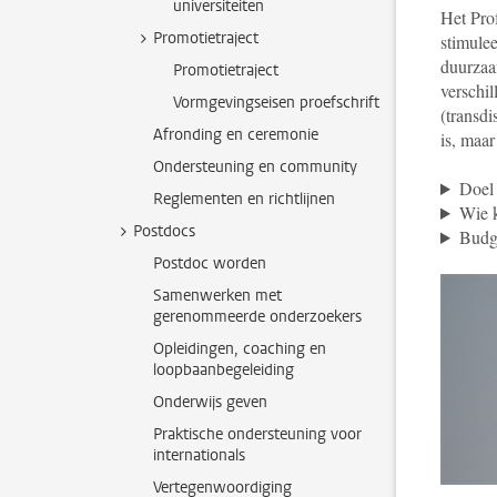
universiteiten
Het Pro
Promotietraject
stimule
duurzaa
Promotietraject
verschil
Vormgevingseisen proefschrift
(transdi
Afronding en ceremonie
is, maar
Ondersteuning en community
Doel 
Reglementen en richtlijnen
Wie 
Postdocs
Budge
Postdoc worden
Samenwerken met
gerenommeerde onderzoekers
Opleidingen, coaching en
loopbaanbegeleiding
Onderwijs geven
Praktische ondersteuning voor
internationals
Vertegenwoordiging