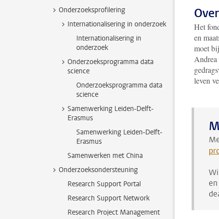
Onderzoeksprofilering
Over
Internationalisering in onderzoek
Het fond
en maats
Internationalisering in
onderzoek
moet bi
Andrea 
Onderzoeksprogramma data
gedrags
science
leven ve
Onderzoeksprogramma data
science
Samenwerking Leiden-Delft-
Erasmus
M
Samenwerking Leiden-Delft-
Me
Erasmus
pr
Samenwerken met China
Onderzoeksondersteuning
Wi
en
Research Support Portal
de
Research Support Network
Research Project Management