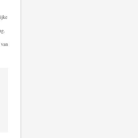
ijke
ng.
 van