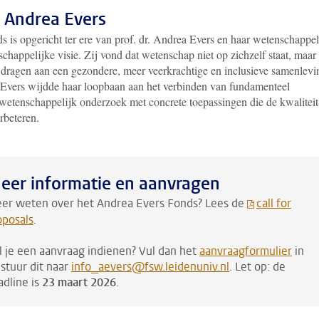
 Andrea Evers
s is opgericht ter ere van prof. dr. Andrea Evers en haar wetenschappel
chappelijke visie. Zij vond dat wetenschap niet op zichzelf staat, maar
jdragen aan een gezondere, meer veerkrachtige en inclusieve samenlevi
Evers wijdde haar loopbaan aan het verbinden van fundamenteel
wetenschappelijk onderzoek met concrete toepassingen die de kwaliteit
rbeteren.
eer informatie en aanvragen
er weten over het Andrea Evers Fonds? Lees de
call for
oposals
.
l je een aanvraag indienen? Vul dan het
aanvraagformulier
in
 stuur dit naar
info_aevers@fsw.leidenuniv.nl
. Let op: de
adline is
23 maart 2026
.