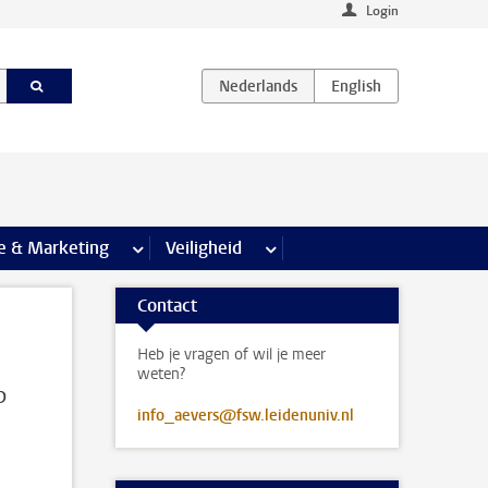
Login
agina’s
e & Marketing
meer Communicatie & Marketing pagina’s
Veiligheid
meer Veiligheid pagina’s
Contact
Heb je vragen of wil je meer
weten?
p
info_aevers@fsw.leidenuniv.nl