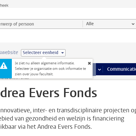
theek
werp of persoon en selecteer categorie
Alle
swebsite
Selecteer eenheid
Je ziet nu alleen algemene informatie.
na’s
 pagina’s
iteiten
meer Faciliteiten pagina’s
Onderwijs
meer Onderwijs pagina’s
Onderzoek
meer Onderzoek p
Communicati
Selecteer je organisatie om ook informatie te
zien over jouw faculteit.
ndrea Evers Fonds
drea Evers Fonds
innovatieve, inter- en transdisciplinaire projecten o
ebied van gezondheid en welzijn is financiering
ikbaar via het Andrea Evers Fonds.