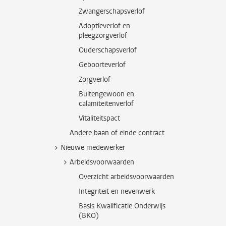
Zwangerschapsverlof
Adoptieverlof en
pleegzorgverlof
Ouderschapsverlof
Geboorteverlof
Zorgverlof
Buitengewoon en
calamiteitenverlof
Vitaliteitspact
Andere baan of einde contract
Nieuwe medewerker
Arbeidsvoorwaarden
Overzicht arbeidsvoorwaarden
Integriteit en nevenwerk
Basis Kwalificatie Onderwijs
(BKO)