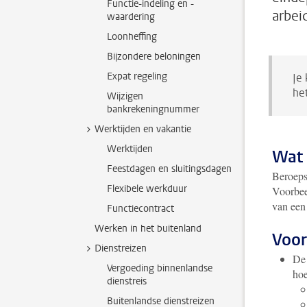
Functie-indeling en -
arbei
waardering
Loonheffing
Bijzondere beloningen
Expat regeling
Je
he
Wijzigen
bankrekeningnummer
Werktijden en vakantie
Werktijden
Wat 
Feestdagen en sluitingsdagen
Beroeps
Flexibele werkduur
Voorbeel
van een
Functiecontract
Werken in het buitenland
Voo
Dienstreizen
De 
Vergoeding binnenlandse
hoe
dienstreis
Buitenlandse dienstreizen