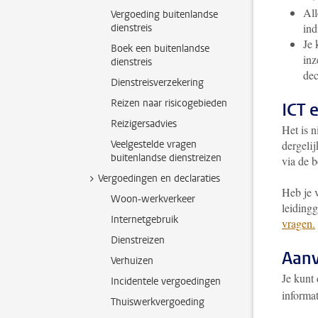
All
Vergoeding buitenlandse
ind
dienstreis
Je 
Boek een buitenlandse
inz
dienstreis
de
Dienstreisverzekering
Reizen naar risicogebieden
ICT 
Reizigersadvies
Het is 
Veelgestelde vragen
dergeli
buitenlandse dienstreizen
via de 
Vergoedingen en declaraties
Heb je 
Woon-werkverkeer
leiding
Internetgebruik
vragen.
Dienstreizen
Aan
Verhuizen
Je kunt
Incidentele vergoedingen
informat
Thuiswerkvergoeding