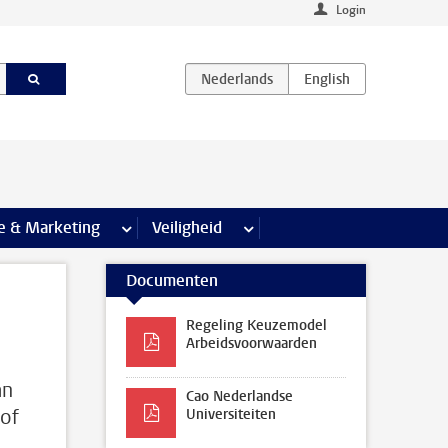
Login
agina’s
e & Marketing
meer Communicatie & Marketing pagina’s
Veiligheid
meer Veiligheid pagina’s
Documenten
Regeling Keuzemodel
Arbeidsvoorwaarden
an
Cao Nederlandse
 of
Universiteiten