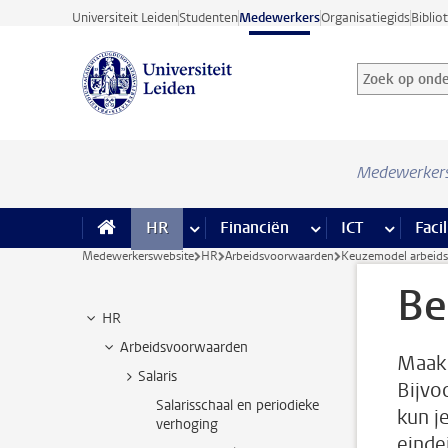
Ga direct naar de inhoud
Universiteit Leiden
Studenten
Medewerkers
Organisatiegids
Biblio
Zoek op onder
Zoekterm
Medewerker
HR
meer HR pagina’s
Financiën
meer Financiën pagi
ICT
meer ICT
Facil
Medewerkerswebsite
HR
Arbeidsvoorwaarden
Keuzemodel arbeid
Be
HR
Arbeidsvoorwaarden
Maak 
Salaris
Bijvo
Salarisschaal en periodieke
kun j
verhoging
einde