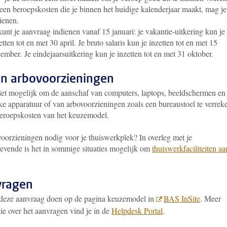
een beroepskosten die je binnen het huidige kalenderjaar maakt, mag je
ienen.
kunt je aanvraag indienen vanaf 15 januari: je vakantie-uitkering kun je
etten tot en met 30 april. Je bruto salaris kun je inzetten tot en met 15
cember.
Je eindejaarsuitkering kun je inzetten tot en met 31 oktober.
en arbovoorzieningen
niet mogelijk om de aanschaf van computers, laptops, beeldschermen en
jke apparatuur of van arbovoorzieningen zoals een bureaustoel te verrek
beroepskosten van het keuzemodel.
voorzieningen nodig voor je thuiswerkplek? In overleg met je
gevende is het in sommige situaties mogelijk om
thuiswerkfaciliteiten aa
vragen
 deze aanvraag doen op de pagina keuzemodel in
BAS InSite
. Meer
ie over het aanvragen vind je in de
Helpdesk Portal
.