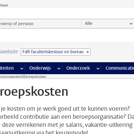
theek
werp of persoon en selecteer categorie
Alle
swebsite
FdR faculteitsbestuur en bureau
na’s
 pagina’s
iteiten
meer Faciliteiten pagina’s
Onderwijs
meer Onderwijs pagina’s
Onderzoek
meer Onderzoek p
Communicati
svoorwaarden
Beroepskosten
roepskosten
je kosten om je werk goed uit te kunnen voeren?
orbeeld contributie aan een beroepsorganisatie? D
e deze verrekenen met je salaris, vakantie-uitkering
jaarsuitkering via het keuzemodel