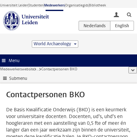
Ga direct naar de inhoud
Universiteit Leiden
Studenten
Medewerkers
Organisatiegids
Bibliotheek
toggle lo
World Archaeology
Menu
Medewerkerswebsite
...
Contactpersonen BKO
too
Submenu
Contactpersonen BKO
De Basis Kwalificatie Onderwijs (BKO) is een keurmerk
voor universitaire docenten. Docenten, ud’s, uhd’s en
hoogleraren met een aanstelling van 0,5 fte of meer én
langer dan een jaar werkzaam zijn binnen de universiteit,
moeten deze kwalificatie halen. Je BKO-contactpersoon