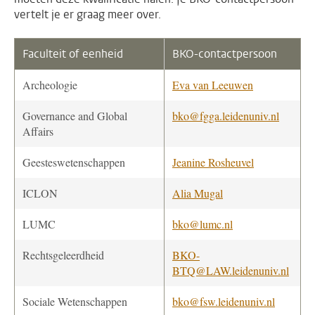
vertelt je er graag meer over.
Faculteit of eenheid
BKO-contactpersoon
Archeologie
Eva van Leeuwen
Governance and Global
bko@fgga.leidenuniv.nl
Affairs
Geesteswetenschappen
Jeanine Rosheuvel
ICLON
Alia Mugal
LUMC
bko@lumc.nl
Rechtsgeleerdheid
BKO-
BTQ@LAW.leidenuniv.nl
Sociale Wetenschappen
bko@fsw.leidenuniv.nl