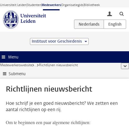
Ga direct naar de inhoud
Universiteit Leiden
Studenten
Medewerkers
Organisatiegids
Bibliotheek
toggle lo
Instituut voor Geschiedenis
Menu
Medewerkerswebsite
...
Richtlijnen nieuwsbericht
too
Submenu
Richtlijnen nieuwsbericht
Hoe schrijf je een goed nieuwsbericht? We zetten een
aantal richtlijnen op een rij.
Om te beginnen een paar algemene richtlijnen: