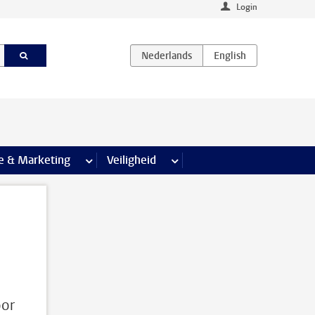
Login
agina’s
e & Marketing
meer Communicatie & Marketing pagina’s
Veiligheid
meer Veiligheid pagina’s
oor