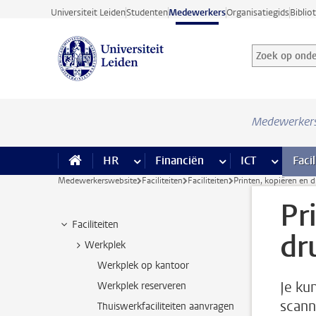
Ga direct naar de inhoud
Universiteit Leiden
Studenten
Medewerkers
Organisatiegids
Biblio
Zoek op onder
Zoekterm
Medewerker
HR
meer HR pagina’s
Financiën
meer Financiën pagi
ICT
meer ICT
Facil
Medewerkerswebsite
Faciliteiten
Faciliteiten
Printen, kopiëren en 
Pr
Faciliteiten
dr
Werkplek
Werkplek op kantoor
Je ku
Werkplek reserveren
scann
Thuiswerkfaciliteiten aanvragen