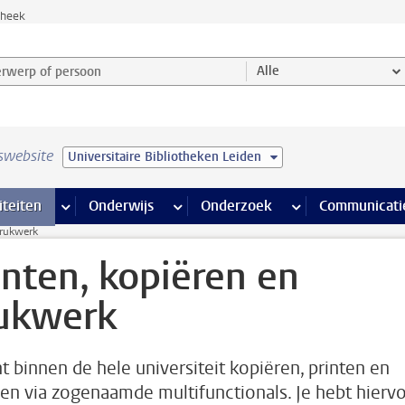
theek
werp of persoon en selecteer categorie
Alle
swebsite
Universitaire Bibliotheken Leiden
na’s
 pagina’s
iteiten
meer Faciliteiten pagina’s
Onderwijs
meer Onderwijs pagina’s
Onderzoek
meer Onderzoek p
Communicati
drukwerk
inten, kopiëren en
ukwerk
nt binnen de hele universiteit kopiëren, printen en
en via zogenaamde multifunctionals. Je hebt hierv