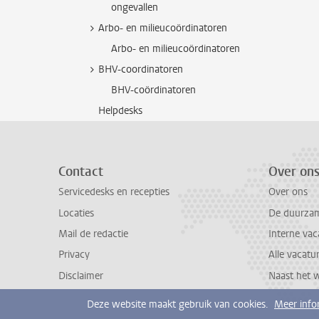
ongevallen
Arbo- en milieucoördinatoren
Arbo- en milieucoördinatoren
BHV-coordinatoren
BHV-coördinatoren
Helpdesks
Contact
Over on
Servicedesks en recepties
Over ons
Locaties
De duurzame
Mail de redactie
Interne vac
Privacy
Alle vacatu
Disclaimer
Naast het 
Deze website maakt gebruik van cookies.
Meer info