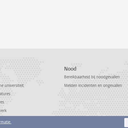
s
Nood
Bereikbaarheid bij noodgevallen
 universiteit
Melden incidenten en ongevallen
atures
res
werk
rmatie.