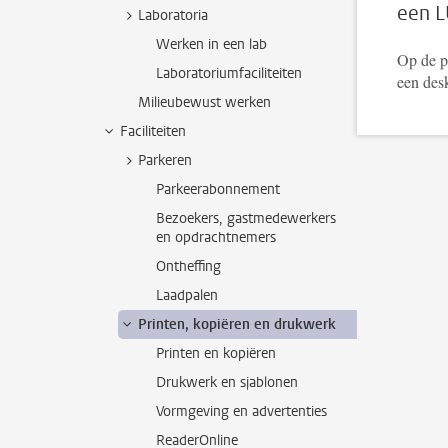
een L
Laboratoria
Werken in een lab
Op de 
Laboratoriumfaciliteiten
een desk
Milieubewust werken
Faciliteiten
Parkeren
Parkeerabonnement
Bezoekers, gastmedewerkers
en opdrachtnemers
Ontheffing
Laadpalen
Printen, kopiëren en drukwerk
Printen en kopiëren
Drukwerk en sjablonen
Vormgeving en advertenties
ReaderOnline