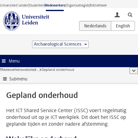
Ga direct naar de inhoud
Universiteit Leiden
Studenten
Medewerkers
Organisatiegids
Bibliotheek
toggle lo
Archaeological Sciences
Menu
Medewerkerswebsite
...
Gepland onderhoud
too
Submenu
Gepland onderhoud
Het ICT Shared Service Center (ISSC) voert regelmatig
onderhoud uit op je ICT werkplek. Dit doet het ISSC op
geplande tijden en zonder nadere afstemming.