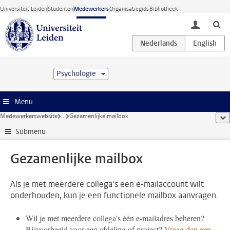
Ga direct naar de inhoud
Universiteit Leiden
Studenten
Medewerkers
Organisatiegids
Bibliotheek
toggle lo
Psychologie
Menu
Medewerkerswebsite
...
Gezamenlijke mailbox
too
Submenu
Gezamenlijke mailbox
Als je met meerdere collega's een e-mailaccount wilt
onderhouden, kun je een functionele mailbox aanvragen.
Wil je met meerdere collega's één e-mailadres beheren?
Bijvoorbeeld voor een afdeling of project?
Vraag dan een