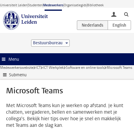
Ga direct naar de inhoud
Universiteit Leiden
Studenten
Medewerkers
Organisatiegids
Bibliotheek
toggle lo
Bestuursbureau
Menu
Medewerkerswebsite
ICT
ICT Werkplek
Software en online tools
Microsoft Teams
Submenu
Microsoft Teams
Met Microsoft Teams kun je werken op afstand. Je kunt
chatten, vergaderen, bellen en samenwerken met je
collega's. Bekijk hier tips over hoe je snel en makkelijk
met Teams aan de slag kan.