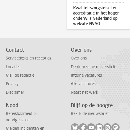
Kwaliteitszorgstelsel en
accreditatie in het hoger
onderwijs Nederland op
website NVAO
Contact
Over ons
Servicedesks en recepties
Over ons
Locaties
De duurzame universiteit
Mail de redactie
Interne vacatures
Privacy
Alle vacatures
Disclaimer
Naast het werk
Nood
Blijf op de hoogte
Bereikbaarheid bij
Bekijk de nieuwsbrief
noodgevallen
Volg ons op bluesky
Volg ons op facebook
Volg ons op youtub
Volg ons op li
Volg ons o
Volg 
Melden incidenten en