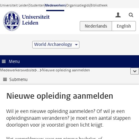
Ga direct naar de inhoud
Universiteit Leiden
Studenten
Medewerkers
Organisatiegids
Bibliotheek
toggle lo
World Archaeology
Menu
Medewerkerswebsite
...
Nieuwe opleiding aanmelden
too
Submenu
Nieuwe opleiding aanmelden
Wil je een nieuwe opleiding aanmelden? Of wil je een
opleidingsnaam veranderen? Je moet een aantal stappen
doorlopen voor je voorstel groen licht krijgt.
Het aanmeldproces voor een nieuwe bachelor- of