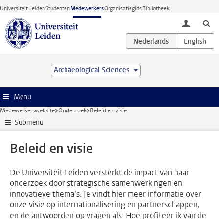
Ga direct naar de inhoud
Universiteit Leiden
Studenten
Medewerkers
Organisatiegids
Bibliotheek
toggle lo
Archaeological Sciences
Menu
Medewerkerswebsite
Onderzoek
Beleid en visie
Submenu
Beleid en visie
De Universiteit Leiden versterkt de impact van haar
onderzoek door strategische samenwerkingen en
innovatieve thema's. Je vindt hier meer informatie over
onze visie op internationalisering en partnerschappen,
en de antwoorden op vragen als: Hoe profiteer ik van de