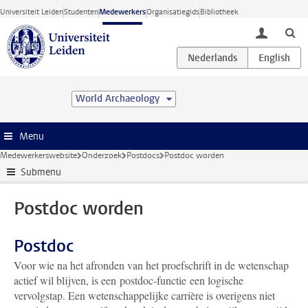
Ga direct naar de inhoud
Universiteit Leiden
Studenten
Medewerkers
Organisatiegids
Bibliotheek
toggle lo
World Archaeology
Menu
Medewerkerswebsite
Onderzoek
Postdocs
Postdoc worden
Submenu
Postdoc worden
Postdoc
Voor wie na het afronden van het proefschrift in de wetenschap
actief wil blijven, is een
postdoc-functie
een logische
vervolgstap. Een wetenschappelijke carrière is overigens niet