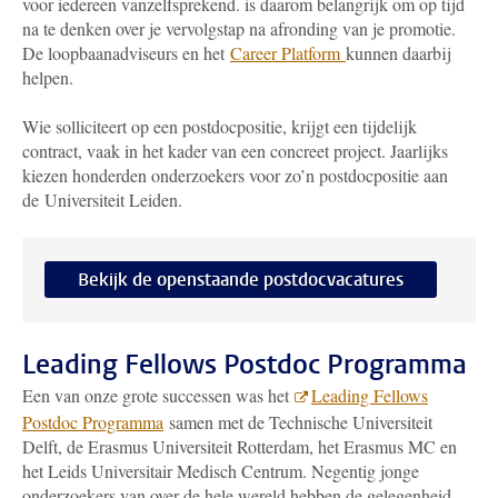
voor iedereen vanzelfsprekend. is daarom belangrijk om op tijd
na te denken over je vervolgstap na afronding van je promotie.
De loopbaanadviseurs en het
Career Platform
kunnen daarbij
helpen.
Wie solliciteert op een postdocpositie, krijgt een tijdelijk
contract, vaak in het kader van een concreet project. Jaarlijks
kiezen honderden onderzoekers voor zo’n postdocpositie aan
de Universiteit Leiden.
Bekijk de openstaande postdocvacatures
Leading Fellows Postdoc Programma
Een van onze grote successen was het
Leading Fellows
Postdoc Programma
samen met de Technische Universiteit
Delft, de Erasmus Universiteit Rotterdam, het Erasmus MC en
het Leids Universitair Medisch Centrum. Negentig jonge
onderzoekers van over de hele wereld hebben de gelegenheid