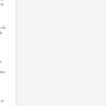
 in
k de
de
s.
ties
 je