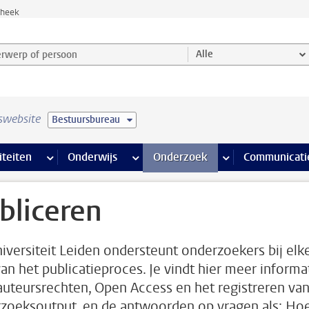
theek
werp of persoon en selecteer categorie
Alle
swebsite
Bestuursbureau
na’s
 pagina’s
iteiten
meer Faciliteiten pagina’s
Onderwijs
meer Onderwijs pagina’s
Onderzoek
meer Onderzoek p
Communicati
bliceren
iversiteit Leiden ondersteunt onderzoekers bij elk
van het publicatieproces. Je vindt hier meer informa
auteursrechten, Open Access en het registreren va
zoeksoutput, en de antwoorden op vragen als: Ho