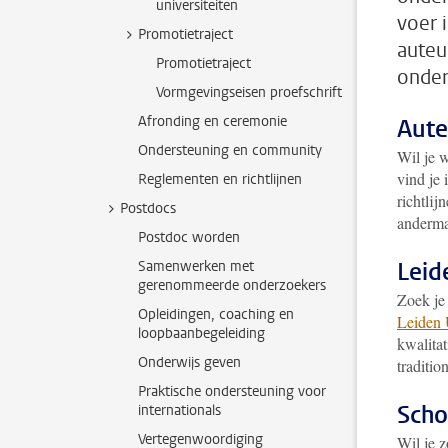
universiteiten
voer i
Promotietraject
auteu
Promotietraject
onder
Vormgevingseisen proefschrift
Afronding en ceremonie
Aute
Ondersteuning en community
Wil je 
vind je 
Reglementen en richtlijnen
richtlij
Postdocs
anderma
Postdoc worden
Leid
Samenwerken met
gerenommeerde onderzoekers
Zoek je
Opleidingen, coaching en
Leiden 
loopbaanbegeleiding
kwalita
Onderwijs geven
traditio
Praktische ondersteuning voor
Scho
internationals
Vertegenwoordiging
Wil je 