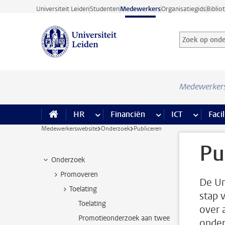
Ga direct naar de inhoud
Universiteit Leiden
Studenten
Medewerkers
Organisatiegids
Biblio
Zoek op onder
Zoekterm
Medewerker
HR
meer HR pagina’s
Financiën
meer Financiën pagi
ICT
meer ICT
Facil
Medewerkerswebsite
Onderzoek
Publiceren
Pu
Onderzoek
Promoveren
De Un
Toelating
stap 
Toelating
over 
Promotieonderzoek aan twee
onder