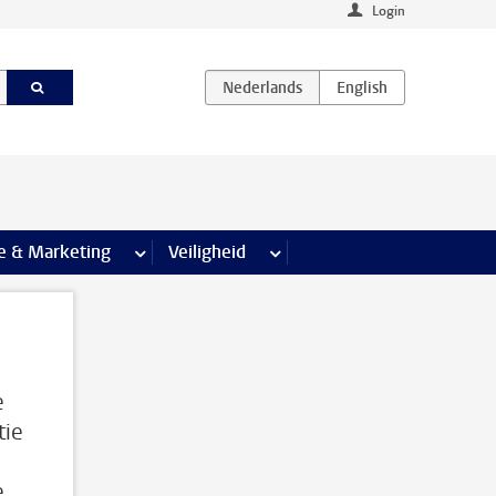
Login
agina’s
e & Marketing
meer Communicatie & Marketing pagina’s
Veiligheid
meer Veiligheid pagina’s
e
tie
n
e