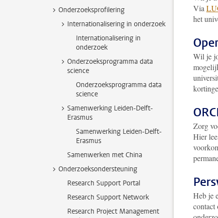
Via
LU
Onderzoeksprofilering
het univ
Internationalisering in onderzoek
Internationalisering in
Open
onderzoek
Wil je 
Onderzoeksprogramma data
mogelij
science
universi
Onderzoeksprogramma data
korting
science
Samenwerking Leiden-Delft-
ORCI
Erasmus
Zorg voo
Samenwerking Leiden-Delft-
Hier lee
Erasmus
voorkome
Samenwerken met China
permane
Onderzoeksondersteuning
Pers
Research Support Portal
Heb je 
Research Support Network
contact
Research Project Management
onderzoe