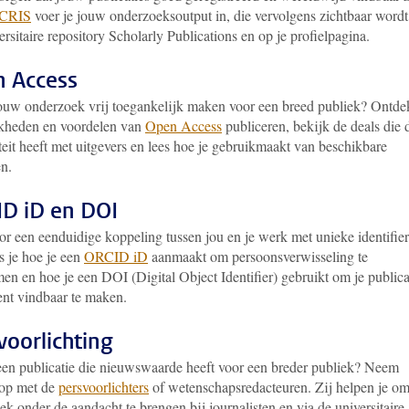
CRIS
voer je jouw onderzoeksoutput in, die vervolgens zichtbaar wordt
ersitaire repository Scholarly Publications en op je profielpagina.
 Access
jouw onderzoek vrij toegankelijk maken voor een breed publiek? Ontde
kheden en voordelen van
Open Access
publiceren, bekijk de deals die 
teit heeft met uitgevers en lees hoe je gebruikmaakt van beschikbare
en.
D iD en DOI
r een eenduidige koppeling tussen jou en je werk met unieke identifier
s je hoe je een
ORCID iD
aanmaakt om persoonsverwisseling te
n en hoe je een DOI (Digital Object Identifier) gebruikt om je publica
nt vindbaar te maken.
voorlichting
een publicatie die nieuwswaarde heeft voor een breder publiek? Neem
 op met de
persvoorlichters
of wetenschapsredacteuren. Zij helpen je om
k onder de aandacht te brengen bij journalisten en via de universitaire