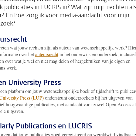
k publicaties in LUCRIS in? Wat zijn mijn rechten al
r? En hoe zorg ik voor media-aandacht voor mijn
zoek?
ursrecht
weten wat jouw rechten zijn als auteur van wetenschappelijk werk? Hie
informatie over het
auteursrecht
in het onderwijs en onderzoek, inclusief
nen over wat je wel en niet mag delen of hergebruiken van je eigen en
ns werk.
en University Press
 een platform om jouw wetenschappelijke boek of tijdschrift te publice
University Press (LUP)
ondersteunt onderzoekers bij het uitgeven van
tief hoogwaardige publicaties, met aandacht voor zowel Open Access al
nele uitgaven.
larly Publications en LUCRIS
zorgen dat jouw publicaties goed geregistreerd en wereldwijd vindbaar z