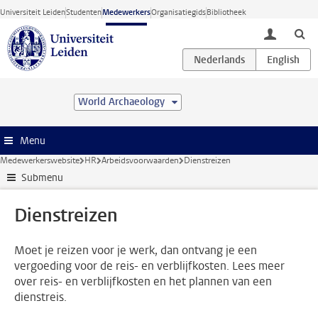
Ga direct naar de inhoud
Universiteit Leiden
Studenten
Medewerkers
Organisatiegids
Bibliotheek
toggle lo
World Archaeology
Menu
Medewerkerswebsite
HR
Arbeidsvoorwaarden
Dienstreizen
Submenu
Dienstreizen
Moet je reizen voor je werk, dan ontvang je een
vergoeding voor de reis- en verblijfkosten. Lees meer
over reis- en verblijfkosten en het plannen van een
dienstreis.