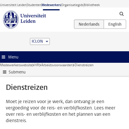
Ga direct naar de inhoud
Universiteit Leiden
Studenten
Medewerkers
Organisatiegids
Bibliotheek
ICLON
Menu
Medewerkerswebsite
HR
Arbeidsvoorwaarden
Dienstreizen
Submenu
Dienstreizen
Moet je reizen voor je werk, dan ontvang je een
vergoeding voor de reis- en verblijfkosten. Lees meer
over reis- en verblijfkosten en het plannen van een
dienstreis.