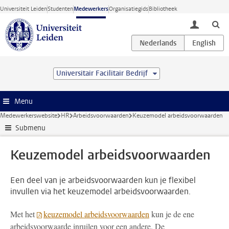
Ga direct naar de inhoud
Universiteit Leiden
Studenten
Medewerkers
Organisatiegids
Bibliotheek
toggle lo
Universitair Facilitair Bedrijf
Menu
Medewerkerswebsite
HR
Arbeidsvoorwaarden
Keuzemodel arbeidsvoorwaarden
Submenu
Keuzemodel arbeidsvoorwaarden
Een deel van je arbeidsvoorwaarden kun je flexibel
invullen via het keuzemodel arbeidsvoorwaarden.
Met het
keuzemodel arbeidsvoorwaarden
kun je de ene
arbeidsvoorwaarde inruilen voor een andere. De