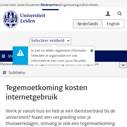
Ga direct naar de inhoud
Universiteit Leiden
Studenten
Medewerkers
Organisatiegids
Bibliotheek
toggle lo
Selecteer eenheid
Je ziet nu alleen algemene informatie.
Selecteer je organisatie om ook
Menu
informatie te zien over jouw faculteit.
Medewerkerswebsite
...
Tegemoetkoming kosten internetgebruik
too
Submenu
Tegemoetkoming kosten
internetgebruik
Werk je vanuit huis en heb je een dienstverband bij de
universiteit? Naast een vergoeding voor je
thuiswerkdagen, ontvang je ook een tegemoetkoming