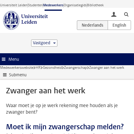
Ga direct naar de inhoud
Universiteit Leiden
Studenten
Medewerkers
Organisatiegids
Bibliotheek
toggle lo
Vastgoed
Menu
Medewerkerswebsite
HR
Gezondheid
Zwangerschap
Zwanger aan het werk
Submenu
Zwanger aan het werk
Waar moet je op je werk rekening mee houden als je
zwanger bent?
Moet ik mijn zwangerschap melden?