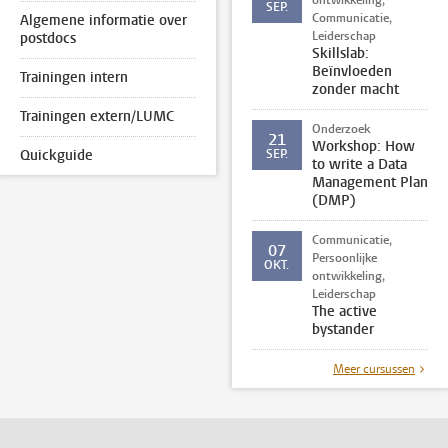
ontwikkeling,
SEP.
Communicatie,
Algemene informatie over
Leiderschap
postdocs
Skillslab:
Beïnvloeden
Trainingen intern
zonder macht
Trainingen extern/LUMC
Onderzoek
21
Workshop: How
Quickguide
SEP.
to write a Data
Management Plan
(DMP)
Communicatie,
07
Persoonlijke
OKT.
ontwikkeling,
Leiderschap
The active
bystander
Meer cursussen