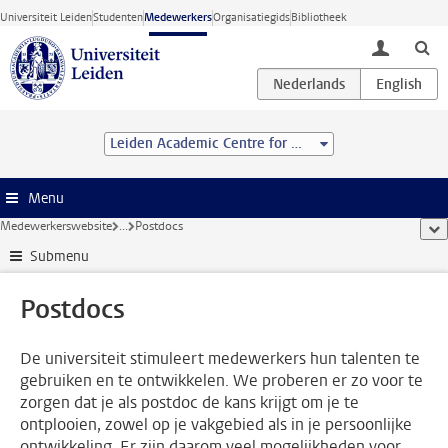
Ga direct naar de inhoud
Universiteit Leiden
Studenten
Medewerkers
Organisatiegids
Bibliotheek
toggle lo
Leiden Academic Centre for Drug Research (LACDR)
Menu
Medewerkerswebsite
...
Postdocs
too
Submenu
Postdocs
De universiteit stimuleert medewerkers hun talenten te
gebruiken en te ontwikkelen. We proberen er zo voor te
zorgen dat je als postdoc de kans krijgt om je te
ontplooien, zowel op je vakgebied als in je persoonlijke
ontwikkeling. Er zijn daarom veel mogelijkheden voor