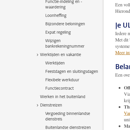
Functie-indeling en -
Een vol
waardering
Hieronde
Loonheffing
Je U
Bijzondere beloningen
Expat regeling
Iedere 
Met dit
Wijzigen
systeme
bankrekeningnummer
Meer in
Werktijden en vakantie
Werktijden
Bela
Feestdagen en sluitingsdagen
Een over
Flexibele werkduur
Off
Functiecontract
Vi
Werken in het buitenland
kri
Dienstreizen
Th
Van
Vergoeding binnenlandse
dienstreis
uni
Ma
Buitenlandse dienstreizen