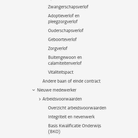
Zwangerschapsverlof
Adoptieverlof en
pleegzorgverlof
Ouderschapsverlof
Geboorteverlof
Zorgverlof
Buitengewoon en
calamiteitenverlof
Vitaliteitspact
Andere baan of einde contract
Nieuwe medewerker
Arbeidsvoorwaarden
Overzicht arbeidsvoorwaarden
Integriteit en nevenwerk
Basis Kwalificatie Onderwijs
(BKO)