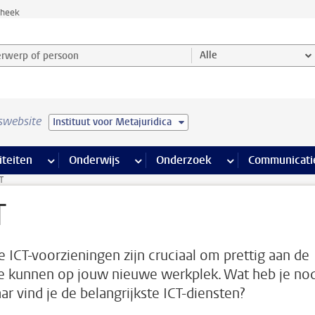
theek
werp of persoon en selecteer categorie
Alle
swebsite
Instituut voor Metajuridica
na’s
 pagina’s
iteiten
meer Faciliteiten pagina’s
Onderwijs
meer Onderwijs pagina’s
Onderzoek
meer Onderzoek p
Communicati
T
T
 ICT-voorzieningen zijn cruciaal om prettig aan de
te kunnen op jouw nieuwe werkplek. Wat heb je no
ar vind je de belangrijkste ICT-diensten?