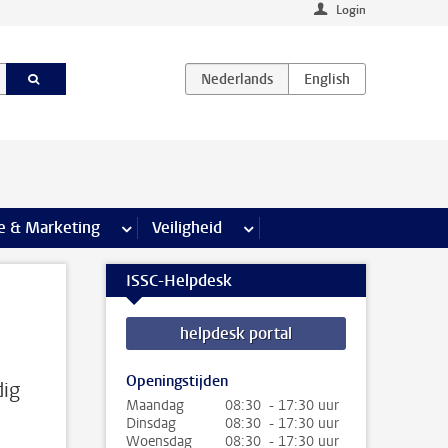
Login
agina’s
e & Marketing
meer Communicatie & Marketing pagina’s
Veiligheid
meer Veiligheid pagina’s
ISSC-Helpdesk
helpdesk portal
Openingstijden
dig
Maandag
08:30 - 17:30 uur
Dinsdag
08:30 - 17:30 uur
Woensdag
08:30 - 17:30 uur