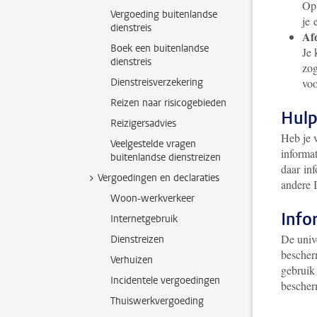
Op 
Vergoeding buitenlandse
je 
dienstreis
Af
Boek een buitenlandse
Je 
dienstreis
zog
Dienstreisverzekering
voo
Reizen naar risicogebieden
Hulp
Reizigersadvies
Heb je 
Veelgestelde vragen
informat
buitenlandse dienstreizen
daar inf
Vergoedingen en declaraties
andere I
Woon-werkverkeer
Info
Internetgebruik
De unive
Dienstreizen
bescher
Verhuizen
gebruik 
Incidentele vergoedingen
besche
Thuiswerkvergoeding