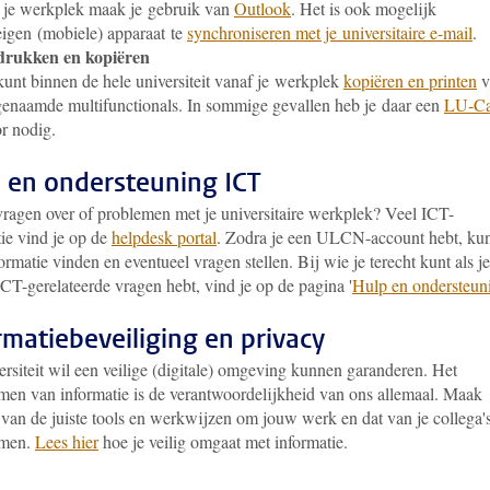
je werkplek maak je gebruik van
Outlook
. Het is ook mogelijk
eigen (mobiele) apparaat te
synchroniseren met je universitaire e-mail
.
drukken en kopiëren
kunt binnen de hele universiteit vanaf je werkplek
kopiëren en printen
v
enaamde multifunctionals. In sommige gevallen heb je daar een
LU-Ca
r nodig.
 en ondersteuning ICT
vragen over of problemen met je universitaire werkplek? Veel ICT-
ie vind je op de
helpdesk portal
. Zodra je een ULCN-account hebt, kun
ormatie vinden en eventueel vragen stellen. Bij wie je terecht kunt als je
CT-gerelateerde vragen hebt, vind je op de pagina '
Hulp en ondersteun
rmatiebeveiliging en privacy
rsiteit wil een veilige (digitale) omgeving kunnen garanderen. Het
men van informatie is de verantwoordelijkheid van ons allemaal. Maak
van de juiste tools en werkwijzen om jouw werk en dat van je collega's
rmen.
Lees hier
hoe je veilig omgaat met informatie.