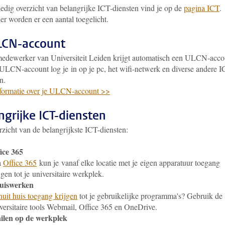
ledig overzicht van belangrijke ICT-diensten vind je op de
pagina ICT
.
r worden er een aantal toegelicht.
LCN-account
medewerker van Universiteit Leiden krijgt automatisch een ULCN-acco
 ULCN-account log je in op je pc, het wifi-netwerk en diverse andere I
n.
formatie over je ULCN-account >>
ngrijke ICT-diensten
zicht van de belangrijkste ICT-diensten:
ice 365
a
Office 365
kun je vanaf elke locatie met je eigen apparatuur toegang
jgen tot je universitaire werkplek.
uiswerken
uit huis toegang krijgen
tot je gebruikelijke programma's? Gebruik de
versitaire tools Webmail, Office 365 en OneDrive.
ilen op de werkplek