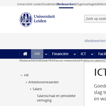
Ga direct naar de inhoud
Universiteit Leiden
Studenten
Medewerkers
Organisatiegids
Biblio
Zoek op onder
Zoekterm
Medewerker
HR
meer HR pagina’s
Financiën
meer Financiën pagi
ICT
meer ICT
Facil
Medewerkerswebsite
HR
Nieuwe medewerker
Praktische zaken
IC
IC
HR
Arbeidsvoorwaarden
Goede
Salaris
slag 
Salarisschaal en periodieke
en wa
verhoging