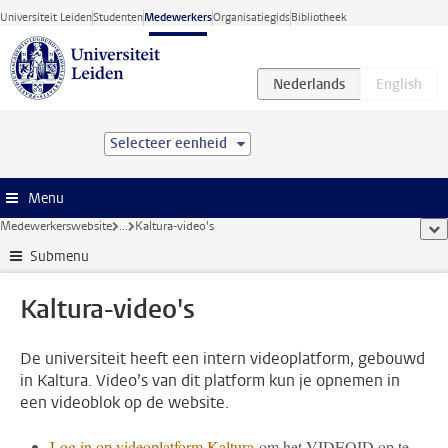
Ga direct naar de inhoud
Universiteit Leiden
Studenten
Medewerkers
Organisatiegids
Bibliotheek
Selecteer eenheid
Menu
Medewerkerswebsite
...
Kaltura-video's
too
Submenu
Kaltura-video's
De universiteit heeft een intern videoplatform, gebouwd
in Kaltura. Video’s van dit platform kun je opnemen in
een videoblok op de website.
Log in op videoplatform Kaltura
om het VIDEOID op te