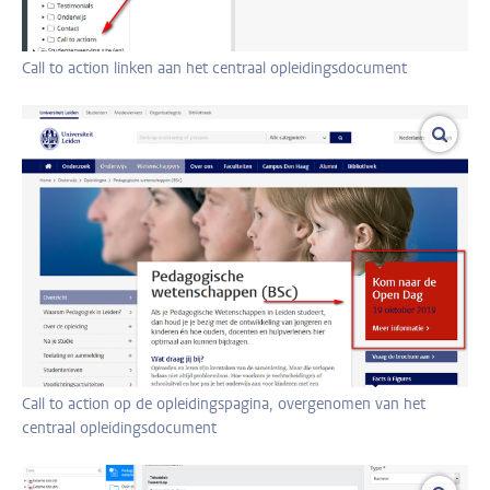
Call to action linken aan het centraal opleidingsdocument
vergro
Call to action op de opleidingspagina, overgenomen van het
centraal opleidingsdocument