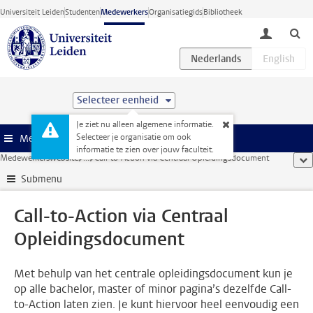
Ga direct naar de inhoud
Universiteit Leiden
Studenten
Medewerkers
Organisatiegids
Bibliotheek
toggle lo
Selecteer eenheid
Je ziet nu alleen algemene informatie.
Selecteer je organisatie om ook
Menu
informatie te zien over jouw faculteit.
Medewerkerswebsite
...
Call-to-Action via Centraal Opleidingsdocument
too
Submenu
Call-to-Action via Centraal
Opleidingsdocument
Met behulp van het centrale opleidingsdocument kun je
op alle bachelor, master of minor pagina’s dezelfde Call-
to-Action laten zien. Je kunt hiervoor heel eenvoudig een