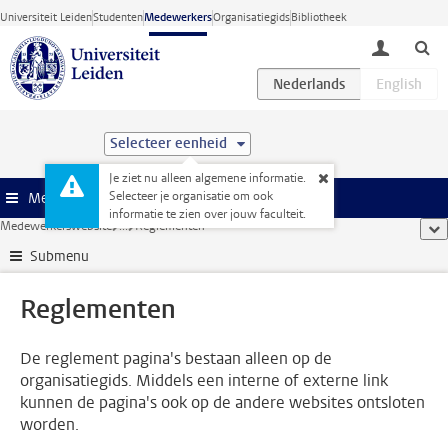
Ga direct naar de inhoud
Universiteit Leiden
Studenten
Medewerkers
Organisatiegids
Bibliotheek
toggle lo
Selecteer eenheid
Je ziet nu alleen algemene informatie.
Selecteer je organisatie om ook
Menu
informatie te zien over jouw faculteit.
Medewerkerswebsite
...
Reglementen
too
Submenu
Reglementen
De reglement pagina's bestaan alleen op de
organisatiegids. Middels een interne of externe link
kunnen de pagina's ook op de andere websites ontsloten
worden.