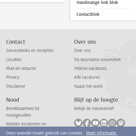
Handmatige link blok
Contactblok
Contact
Over ons
Servicedesks en recepties
Over ons
Locaties
De duurzame universiteit
Mail de redactie
Interne vacatures
Privacy
Alle vacatures
Disclaimer
Naast het werk
Nood
Blijf op de hoogte
Bereikbaarheid bij
Bekijk de nieuwsbrief
noodgevallen
Volg ons op bluesky
Volg ons op facebook
Volg ons op youtub
Volg ons op li
Volg ons o
Volg 
Melden incidenten en
ongevallen
Deze website maakt gebruik van cookies.
Meer informatie.