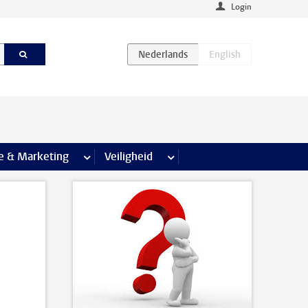
Login
agina’s
e & Marketing
meer Communicatie & Marketing pagina’s
Veiligheid
meer Veiligheid pagina’s