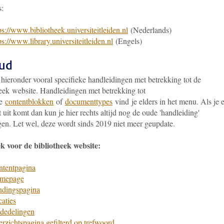
s:
ps://www.bibliotheek.universiteitleiden.nl
(Nederlands)
ps://www.library.universiteitleiden.nl
(Engels)
ud
 hieronder vooral specifieke handleidingen met betrekking tot de
heek website. Handleidingen met betrekking tot
de
contentblokken
of
documenttypes
vind je elders in het menu. Als je e
t uit komt dan kun je hier rechts altijd nog de oude 'handleiding'
gen. Let wel, deze wordt sinds 2019 niet meer geupdate.
ek voor de bibliotheek website:
ntentpagina
mepage
ndingspagina
aties
dedelingen
rzichtspagina gefilterd op trefwoord