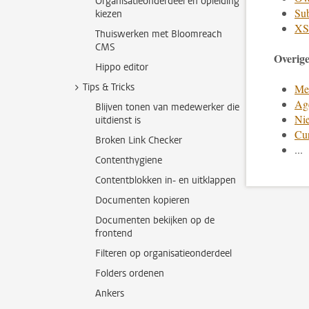
Organisatieonderdeel en opleiding
Sub
kiezen
XSL
Thuiswerken met Bloomreach
CMS
Overige
Hippo editor
Tips & Tricks
Men
Ag
Blijven tonen van medewerker die
Ni
uitdienst is
Cu
Broken Link Checker
...
Contenthygiene
Contentblokken in- en uitklappen
Documenten kopieren
Documenten bekijken op de
frontend
Filteren op organisatieonderdeel
Folders ordenen
Ankers