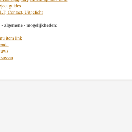
ject guides
T, Contact, Uitgelicht
 - algemene - mogelijkheden:
u item link
enda
euws
rsussen