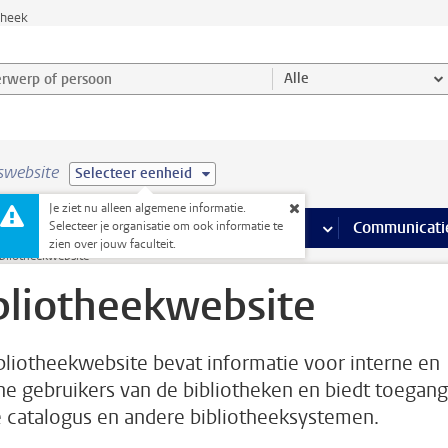
theek
werp of persoon en selecteer categorie
Alle
swebsite
Selecteer eenheid
Je ziet nu alleen algemene informatie.
na’s
 pagina’s
iteiten
meer Faciliteiten pagina’s
Onderwijs
meer Onderwijs pagina’s
Onderzoek
meer Onderzoek p
Communicati
Selecteer je organisatie om ook informatie te
zien over jouw faculteit.
bliotheekwebsite
bliotheekwebsite
bliotheekwebsite bevat informatie voor interne en
ne gebruikers van de bibliotheken en biedt toegang
e catalogus en andere bibliotheeksystemen.