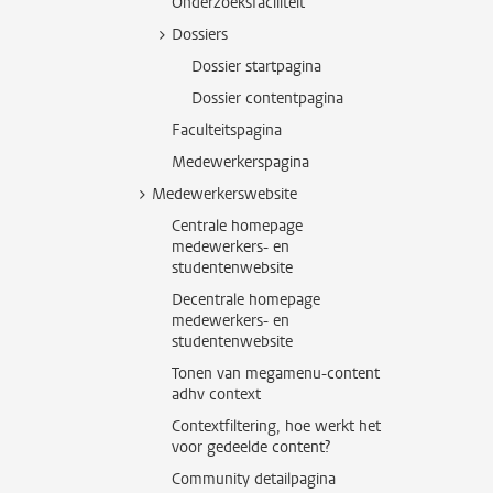
Onderzoeksfaciliteit
Dossiers
Dossier startpagina
Dossier contentpagina
Faculteitspagina
Medewerkerspagina
Medewerkerswebsite
Centrale homepage
medewerkers- en
studentenwebsite
Decentrale homepage
medewerkers- en
studentenwebsite
Tonen van megamenu-content
adhv context
Contextfiltering, hoe werkt het
voor gedeelde content?
Community detailpagina