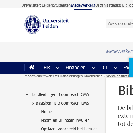
Ga direct naar de inhoud
Universiteit Leiden
Studenten
Medewerkers
Organisatiegids
Biblio
Zoek op onder
Zoekterm
Medewerker
HR
meer HR pagina’s
Financiën
meer Financiën pagi
ICT
meer ICT
Facil
Medewerkerswebsite
Handleidingen Bloomreach CMS
Websites
Bi
Bi
Handleidingen Bloomreach CMS
Basiskennis Bloomreach CMS
De bi
Home
exter
Naam en url naam invullen
tot d
Opslaan, voorbeeld bekijken en