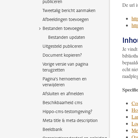
publiceren
De url i
Tweetalig bericht aanmaken
htt
Afbeeldingen toevoegen
htt
Bestanden toevoegen
Bestanden updaten
Inho
Uitgesteld publiceren
Je vindt
Document kopieren?
bibliot
bepaal
Vorige versie van pagina
echt nie
terugzetten
raadple
Pagina's hernoemen en
verwijderen
Specifi
Afsluiten en afmelden
Beschikbaarheid cms
Co
Ho
Hippo-cms-testomgeving?
La
Meta title & meta description
Loc
Beeldbank
Me
Ove