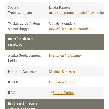
Sociale
Linda Krijger
Wetenschappen
marketingcommunicatie@fsw.leidenuni
Wiskunde en Natuur­
Christi Waanders
wetenschappen
news@science.leidenuniv.nl
Interfacultaire
instituten
Afrika-Studiecentrum
Fenneken Veldkamp
Leiden
Honours Academy
Michiel Knoester
ICLON
Carla den Hartog
IIAS
Sandra Dehue
Bestuursbureau en