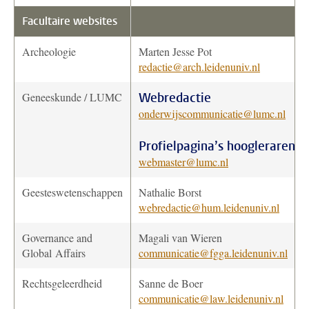
Facultaire websites
Archeologie
Marten Jesse Pot
redactie@arch.leidenuniv.nl
Geneeskunde / LUMC
Webredactie
onderwijscommunicatie@lumc.nl
Profielpagina’s hoogleraren
webmaster@lumc.nl
Geesteswetenschappen
Nathalie Borst
webredactie@hum.leidenuniv.nl
Governance and
Magali van Wieren
Global Affairs
communicatie@fgga.leidenuniv.nl
Rechtsgeleerdheid
Sanne de Boer
communicatie@law.leidenuniv.nl