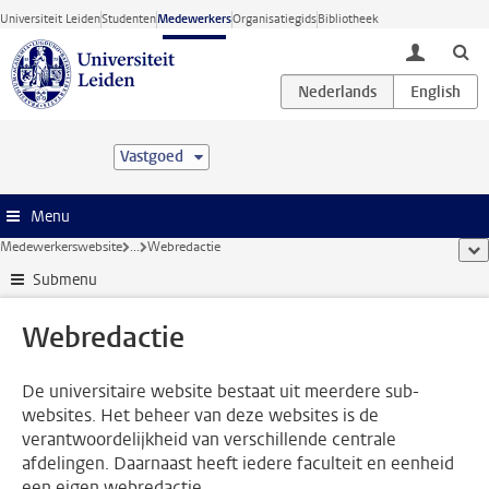
Ga direct naar de inhoud
Universiteit Leiden
Studenten
Medewerkers
Organisatiegids
Bibliotheek
toggle lo
Vastgoed
Menu
Medewerkerswebsite
...
Webredactie
too
Submenu
Webredactie
De universitaire website bestaat uit meerdere sub-
websites. Het beheer van deze websites is de
verantwoordelijkheid van verschillende centrale
afdelingen. Daarnaast heeft iedere faculteit en eenheid
een eigen webredactie.