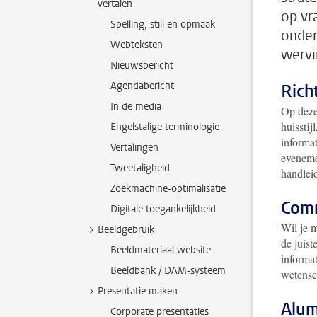
vertalen
op vr
Spelling, stijl en opmaak
onder
Webteksten
wervi
Nieuwsbericht
Agendabericht
Rich
In de media
Op deze
huisstij
Engelstalige terminologie
informat
Vertalingen
evenemen
Tweetaligheid
handlei
Zoekmachine-optimalisatie
Comm
Digitale toegankelijkheid
Wil je 
Beeldgebruik
de juis
Beeldmateriaal website
informa
Beeldbank / DAM-systeem
wetensc
Presentatie maken
Alum
Corporate presentaties