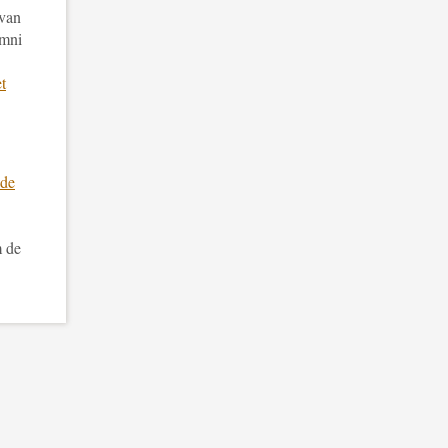
 van
umni
t
de
m de