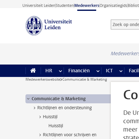
Ga direct naar de inhoud
Universiteit Leiden
Studenten
Medewerkers
Organisatiegids
Biblio
Zoek op onder
Zoekterm
Medewerker
HR
meer HR pagina’s
Financiën
meer Financiën pagi
ICT
meer ICT
Facil
Medewerkerswebsite
Communicatie & Marketing
Co
Communicatie & Marketing
Richtlijnen en ondersteuning
De Un
Huisstijl
commu
Huisstijl
meer 
Richtlijnen voor schrijven en
strat