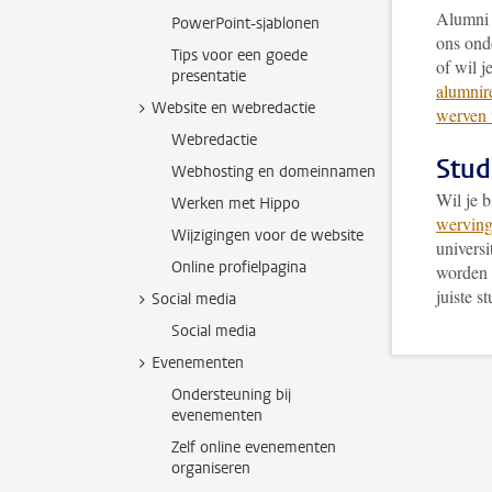
Alumni 
PowerPoint-sjablonen
ons ond
Tips voor een goede
of wil j
presentatie
alumnire
Website en webredactie
werven 
Webredactie
Stud
Webhosting en domeinnamen
Wil je 
Werken met Hippo
werving 
Wijzigingen voor de website
univers
Online profielpagina
worden 
juiste s
Social media
Social media
Evenementen
Ondersteuning bij
evenementen
Zelf online evenementen
organiseren