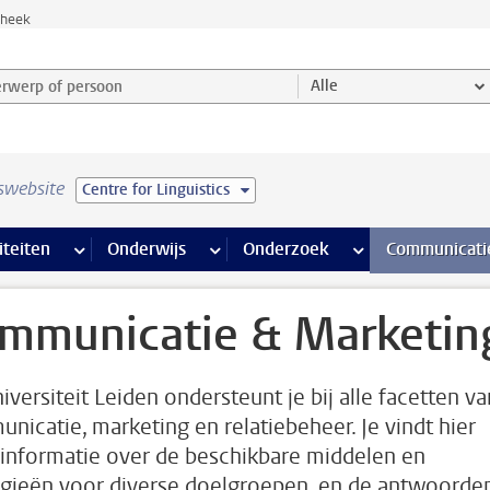
theek
werp of persoon en selecteer categorie
Alle
swebsite
Centre for Linguistics
na’s
 pagina’s
iteiten
meer Faciliteiten pagina’s
Onderwijs
meer Onderwijs pagina’s
Onderzoek
meer Onderzoek p
Communicati
mmunicatie & Marketin
iversiteit Leiden ondersteunt je bij alle facetten va
nicatie, marketing en relatiebeheer. Je vindt hier
informatie over de beschikbare middelen en
egieën voor diverse doelgroepen, en de antwoorde