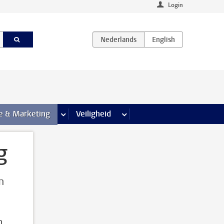
Login
agina’s
e & Marketing
meer Communicatie & Marketing pagina’s
Veiligheid
meer Veiligheid pagina’s
g
n
n