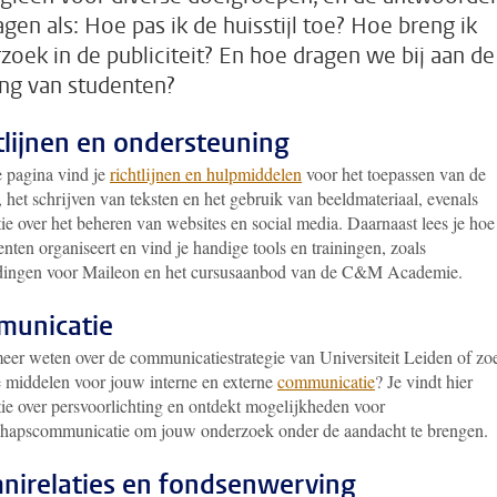
agen als: Hoe pas ik de huisstijl toe? Hoe breng ik
zoek in de publiciteit? En hoe dragen we bij aan de
ng van studenten?
tlijnen en ondersteuning
 pagina vind je
richtlijnen en hulpmiddelen
voor het toepassen van de
l, het schrijven van teksten en het gebruik van beeldmateriaal, evenals
ie over het beheren van websites en social media. Daarnaast lees je hoe
ten organiseert en vind je handige tools en trainingen, zoals
dingen voor Maileon en het cursusaanbod van de C&M Academie.
unicatie
meer weten over de communicatiestrategie van Universiteit Leiden of zo
te middelen voor jouw interne en externe
communicatie
? Je vindt hier
tie over persvoorlichting en ontdekt mogelijkheden voor
hapscommunicatie om jouw onderzoek onder de aandacht te brengen.
nirelaties en fondsenwerving