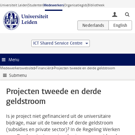
Ga direct naar de inhoud
Universiteit Leiden
Studenten
Medewerkers
Organisatiegids
Bibliotheek
toggle lo
ICT Shared Service Centre
Menu
Medewerkerswebsite
Financiën
Projecten tweede en derde geldstroom
Submenu
Projecten tweede en derde
geldstroom
Is je project niet gefinancierd uit de universitaire
bijdrage, maar uit de tweede of derde geldstroom
(subsidies en private sector)? In de Regeling Werken