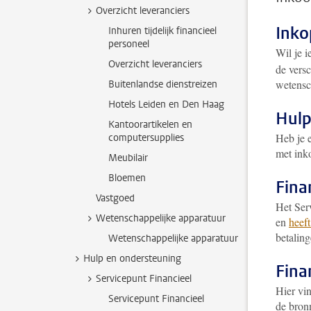
Overzicht leveranciers
Inko
Inhuren tijdelijk financieel
personeel
Wil je i
Overzicht leveranciers
de vers
wetensc
Buitenlandse dienstreizen
Hotels Leiden en Den Haag
Hulp
Kantoorartikelen en
Heb je 
computersupplies
met in
Meubilair
Bloemen
Fina
Vastgoed
Het Serv
Wetenschappelijke apparatuur
en
heeft
betaling
Wetenschappelijke apparatuur
Hulp en ondersteuning
Fina
Servicepunt Financieel
Hier vi
Servicepunt Financieel
de bron