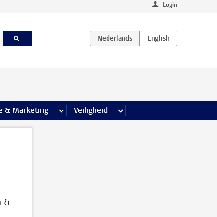
Login
agina’s
e & Marketing
meer Communicatie & Marketing pagina’s
Veiligheid
meer Veiligheid pagina’s
n &