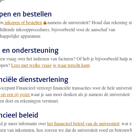
pen en bestellen
ets
inkopen of bestellen
namens de universiteit? Houd dan rekening m
chillende inkoopprocedures, bijvoorbeeld voor de aanschaf van
happelijke apparatuur.
 en ondersteuning
een vraag over het indienen van facturen? Of heb je bijvoorbeeld hulp 
kopen?
Lees met welke vraag je waar terecht kunt
.
nciële dienstverlening
icepunt Financieel verzorgt financiële transacties voor de hele universit
 op een rij gezet
waar je aan moet denken als je namens de universiteit
en doet en rekeningen verstuurt.
ncieel beleid
nd je meer informatie over
het financieel beleid van de universiteit
; wat z
nen van inkomsten, hoe zorgen we dat de universiteit goed en betrouw