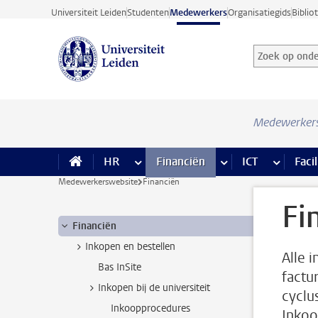
Ga direct naar de inhoud
Universiteit Leiden
Studenten
Medewerkers
Organisatiegids
Biblio
Zoek op onder
Zoekterm
Medewerker
HR
meer HR pagina’s
Financiën
meer Financiën pagi
ICT
meer ICT
Facil
Medewerkerswebsite
Financiën
Fi
Financiën
Inkopen en bestellen
Alle 
Bas InSite
factur
Inkopen bij de universiteit
cyclu
Inkoopprocedures
Inkoo