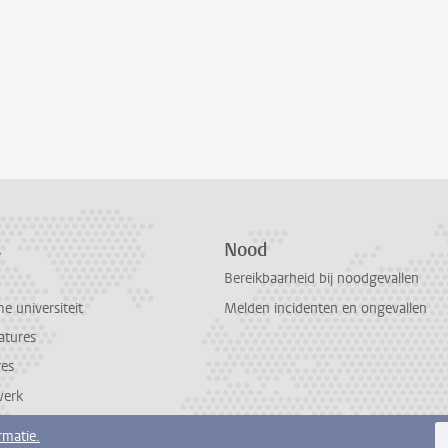
s
Nood
Bereikbaarheid bij noodgevallen
 universiteit
Melden incidenten en ongevallen
atures
res
werk
rmatie.