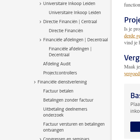
Universitaire Inkoop Leiden
function
Universitaire Inkoop Leiden
Proj
Directie Financiën | Centraal
Is je pr
Directie Financiën
derde g
Financiële afdelingen | Decentraal
vind je 
Financiële afdelingen |
Decentraal
Verg
Afdeling Audit
Maak je
Projectcontrollers
vergoed
Financiële dienstverlening
Factuur betalen
Ba
Betalingen zonder factuur
Plaa
Uitbetaling deelnemers
inko
onderzoek
Factuur versturen en betalingen
ontvangen
Congressen en seminars