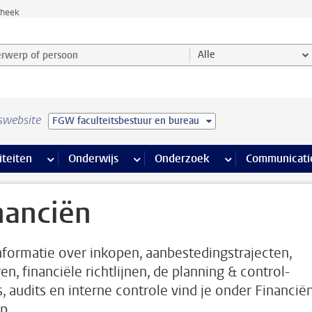
theek
werp of persoon en selecteer categorie
Alle
swebsite
FGW faculteitsbestuur en bureau
na’s
 pagina’s
iteiten
meer Faciliteiten pagina’s
Onderwijs
meer Onderwijs pagina’s
Onderzoek
meer Onderzoek p
Communicati
nanciën
informatie over inkopen, aanbestedingstrajecten,
en, financiële richtlijnen, de planning & control-
s, audits en interne controle vind je onder Financië
p.