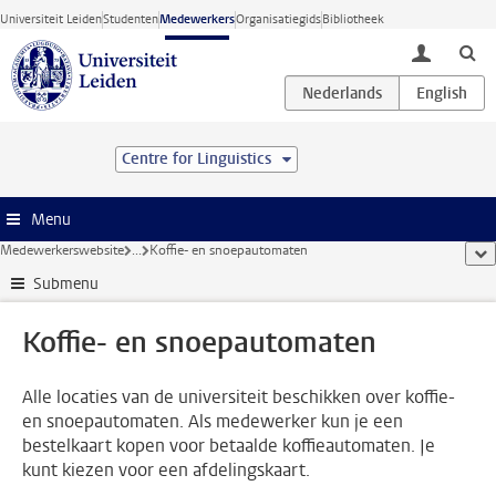
Ga direct naar de inhoud
Universiteit Leiden
Studenten
Medewerkers
Organisatiegids
Bibliotheek
toggle lo
Centre for Linguistics
Menu
Medewerkerswebsite
...
Koffie- en snoepautomaten
too
Submenu
Koffie- en snoepautomaten
Alle locaties van de universiteit beschikken over koffie-
en snoepautomaten. Als medewerker kun je een
bestelkaart kopen voor betaalde koffieautomaten. Je
kunt kiezen voor een afdelingskaart.