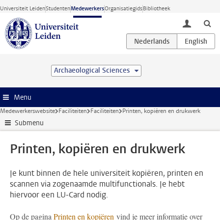
Ga direct naar de inhoud
Universiteit Leiden
Studenten
Medewerkers
Organisatiegids
Bibliotheek
toggle lo
Archaeological Sciences
Menu
Medewerkerswebsite
Faciliteiten
Faciliteiten
Printen, kopiëren en drukwerk
Submenu
Printen, kopiëren en drukwerk
Je kunt binnen de hele universiteit kopiëren, printen en
scannen via zogenaamde multifunctionals. Je hebt
hiervoor een LU-Card nodig.
Op de pagina
Printen en kopiëren
vind je meer informatie over