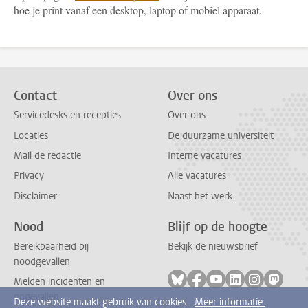
hoe je print vanaf een desktop, laptop of mobiel apparaat.
Contact
Over ons
Servicedesks en recepties
Over ons
Locaties
De duurzame universiteit
Mail de redactie
Interne vacatures
Privacy
Alle vacatures
Disclaimer
Naast het werk
Nood
Blijf op de hoogte
Bereikbaarheid bij
Bekijk de nieuwsbrief
noodgevallen
Volg ons op bluesky
Volg ons op facebook
Volg ons op youtub
Volg ons op li
Volg ons o
Volg 
Melden incidenten en
ongevallen
Deze website maakt gebruik van cookies.
Meer informatie.