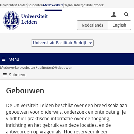
Ga direct naar de inhoud
Universiteit Leiden
Studenten
Medewerkers
Organisatiegids
Bibliotheek
toggle lo
Universitair Facilitair Bedrijf
Menu
Medewerkerswebsite
Faciliteiten
Gebouwen
Submenu
Gebouwen
De Universiteit Leiden beschikt over een breed scala aan
gebouwen voor onderwijs, onderzoek en ontmoeting. Je
vindt hier praktische informatie over de toegang,
inrichting en het gebruik van deze locaties, en de
antwoorden op vragen als: Hoe reserveer ik een