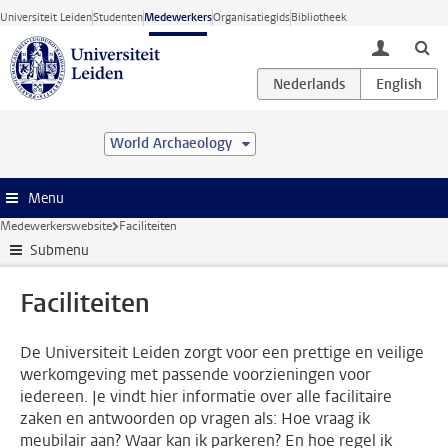
Ga direct naar de inhoud
Universiteit Leiden
Studenten
Medewerkers
Organisatiegids
Bibliotheek
toggle lo
World Archaeology
Menu
Medewerkerswebsite
Faciliteiten
Submenu
Faciliteiten
De Universiteit Leiden zorgt voor een prettige en veilige
werkomgeving met passende voorzieningen voor
iedereen. Je vindt hier informatie over alle facilitaire
zaken en antwoorden op vragen als: Hoe vraag ik
meubilair aan? Waar kan ik parkeren? En hoe regel ik