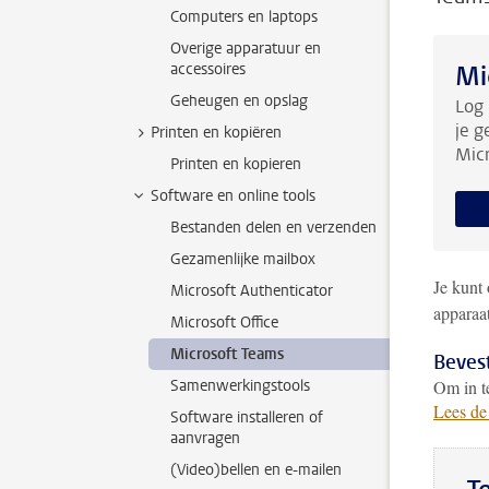
Computers en laptops
Overige apparatuur en
accessoires
Mi
Geheugen en opslag
Log 
je g
Printen en kopiëren
Micr
Printen en kopieren
Software en online tools
Bestanden delen en verzenden
Gezamenlijke mailbox
Je kunt
Microsoft Authenticator
apparaa
Microsoft Office
Microsoft Teams
Bevest
Samenwerkingstools
Om in te
Lees de
Software installeren of
aanvragen
(Video)bellen en e-mailen