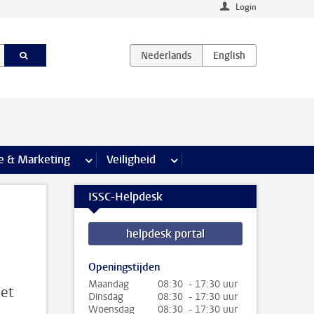
Login
agina’s
e & Marketing
meer Communicatie & Marketing pagina’s
Veiligheid
meer Veiligheid pagina’s
ISSC-Helpdesk
helpdesk portal
Openingstijden
Maandag
08:30 - 17:30 uur
met
Dinsdag
08:30 - 17:30 uur
Woensdag
08:30 - 17:30 uur