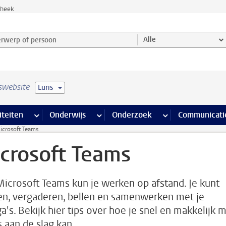
theek
werp of persoon en selecteer categorie
Alle
swebsite
Luris
na’s
 pagina’s
iteiten
meer Faciliteiten pagina’s
Onderwijs
meer Onderwijs pagina’s
Onderzoek
meer Onderzoek p
Communicati
icrosoft Teams
crosoft Teams
icrosoft Teams kun je werken op afstand. Je kunt
en, vergaderen, bellen en samenwerken met je
a's. Bekijk hier tips over hoe je snel en makkelijk 
 aan de slag kan.