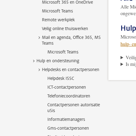
Microsoft 365 en OneDrive
Alle Mic
Microsoft Teams
ongewen
Remote werkplek
Hulp
Veilig online thuiswerken
Microso
Mail en agenda, Office 365, MS
Teams
hulp- e
Microsoft Teams
Veili
Hulp en ondersteuning
Is mi
Helpdesks en contactpersonen
Helpdesk ISSC
ICT-contactpersonen
Telefoniecoordinatoren
Contactpersonen autorisatie
uSis
Informatiemanagers
Gms-contactpersonen