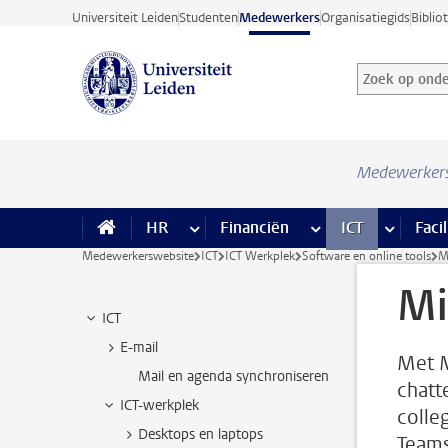
Ga direct naar de inhoud
Universiteit Leiden
Studenten
Medewerkers
Organisatiegids
Biblio
Zoek op onder
Zoekterm
Medewerker
HR
meer HR pagina’s
Financiën
meer Financiën pagi
ICT
meer ICT
Facil
Medewerkerswebsite
ICT
ICT Werkplek
Software en online tools
M
Mi
ICT
E-mail
Met M
Mail en agenda synchroniseren
chatt
ICT-werkplek
colleg
Desktops en laptops
Teams