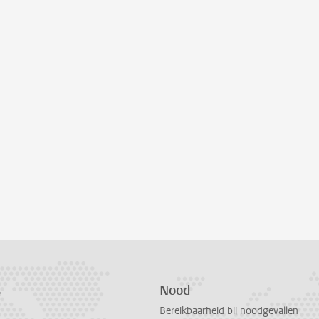
s
Nood
Bereikbaarheid bij noodgevallen