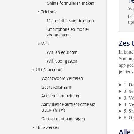
T
Online formulieren maken
Voo
Telefonie
pa
Microsoft Teams Telefoon
tip
Smartphone en mobiel
abonnement
Zes 
Wifi
In kort
Wifi en eduroam
Sommige
Wifi voor gasten
app ged
ULCN-account
je hier z
Wachtwoord vergeten
1. Do
Gebruikersnaam
2. Se
Activeren en beheren
3. Vo
4. Ve
Aanvullende authenticatie via
ULCN (MFA)
5. Sn
6. Op
Gastaccount aanvragen
Thuiswerken
Alle