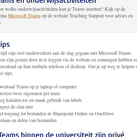
eams en onderwijsactiviteiten
r welke onderwijsactiviteiten kun je Teams inzetten? Kijk op de
gina
Microsoft Teams
op de website Teaching Support voor advies en
s.
tips
e tijd zijn veel medewerkers aan de slag gegaan met Microsoft Teams.
n zijn gestart door in te loggen via de website en sommigen hebben e
ownload op hun mobiele telefoon of desktop. Om je op weg te helpen 
es tips.
wnload Teams op je laptop of computer
lecteer twee eigenaren per team
eg kanalen toe en maak gebruik van labels
rgeet de chat niet
el toegang tot bestanden in Sharepoint Online en OneDrive.
slaan en delen van bestanden
 Teams binnen de universiteit zijn privé