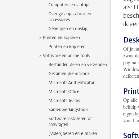
Computers en laptops
als: 
Overige apparatuur en
besch
accessoires
ik ee
Geheugen en opslag
Printen en kopiëren
Desk
Printen en kopieren
Of je n
zwaarde
Software en online tools
pagina l
Bestanden delen en verzenden
Windows
Gezamenlijke mailbox
defecte
Microsoft Authenticator
Prin
Microsoft Office
Op alle 
Microsoft Teams
behulp 
Samenwerkingstools
eigen la
Software installeren of
voor ha
aanvragen
(Video)bellen en e-mailen
Soft