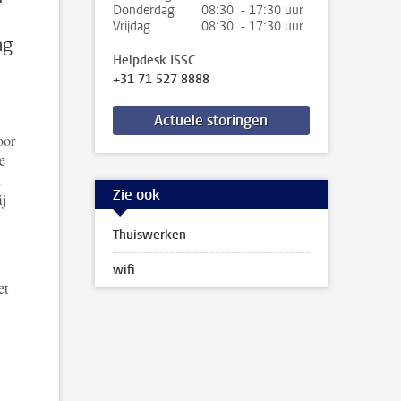
Donderdag
08:30 - 17:30 uur
Vrijdag
08:30 - 17:30 uur
ag
Helpdesk ISSC
+31 71 527 8888
Actuele storingen
oor
e
n
Zie ook
ij
Thuiswerken
wifi
t