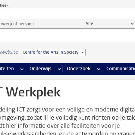
theek
werp of persoon en selecteer categorie
Alle
swebsite
Centre for the Arts in Society
na’s
 pagina’s
iteiten
meer Faciliteiten pagina’s
Onderwijs
meer Onderwijs pagina’s
Onderzoek
meer Onderzoek p
Communicati
T Werkplek
deling ICT zorgt voor een veilige en moderne digita
mgeving, zodat jij je volledig kunt richten op je tak
dt hier informatie over alle faciliteiten voor je
ijkse werkzaamheden, en de antwoorden op vrage