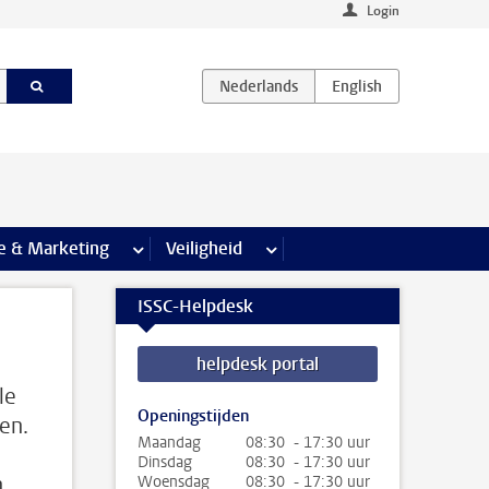
Login
agina’s
e & Marketing
meer Communicatie & Marketing pagina’s
Veiligheid
meer Veiligheid pagina’s
ISSC-Helpdesk
helpdesk portal
le
Openingstijden
en.
Maandag
08:30 - 17:30 uur
Dinsdag
08:30 - 17:30 uur
n
Woensdag
08:30 - 17:30 uur