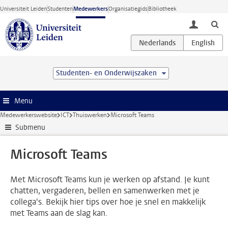
Ga direct naar de inhoud
Universiteit Leiden
Studenten
Medewerkers
Organisatiegids
Bibliotheek
toggle lo
Studenten- en Onderwijszaken
Menu
Medewerkerswebsite
ICT
Thuiswerken
Microsoft Teams
Submenu
Microsoft Teams
Met Microsoft Teams kun je werken op afstand. Je kunt
chatten, vergaderen, bellen en samenwerken met je
collega's. Bekijk hier tips over hoe je snel en makkelijk
met Teams aan de slag kan.