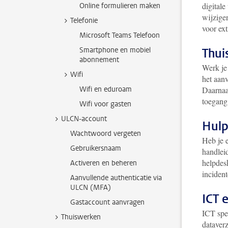
digitale
Online formulieren maken
wijzige
Telefonie
voor ext
Microsoft Teams Telefoon
Smartphone en mobiel
Thu
abonnement
Werk je 
Wifi
het aanv
Wifi en eduroam
Daarnaas
toegang 
Wifi voor gasten
ULCN-account
Hulp
Wachtwoord vergeten
Heb je 
Gebruikersnaam
handlei
helpdesk
Activeren en beheren
inciden
Aanvullende authenticatie via
ULCN (MFA)
ICT 
Gastaccount aanvragen
ICT spee
Thuiswerken
dataverz