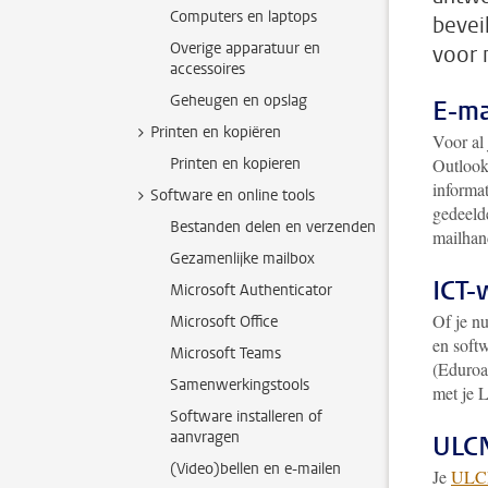
Computers en laptops
bevei
Overige apparatuur en
voor 
accessoires
Geheugen en opslag
E-ma
Printen en kopiëren
Voor al
Printen en kopieren
Outlook
informat
Software en online tools
gedeelde
Bestanden delen en verzenden
mailhan
Gezamenlijke mailbox
ICT-
Microsoft Authenticator
Of je n
Microsoft Office
en softw
Microsoft Teams
(Eduroam
Samenwerkingstools
met je L
Software installeren of
aanvragen
ULC
(Video)bellen en e-mailen
Je
ULCN