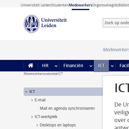
Ga direct naar de inhoud
Universiteit Leiden
Studenten
Medewerkers
Organisatiegids
Biblio
Zoek op onder
Zoekterm
Medewerker
HR
meer HR pagina’s
Financiën
meer Financiën pagi
ICT
meer ICT
Facil
Medewerkerswebsite
ICT
IC
ICT
E-mail
De Un
Mail en agenda synchroniseren
veili
ICT-werkplek
over 
Desktops en laptops
antwo