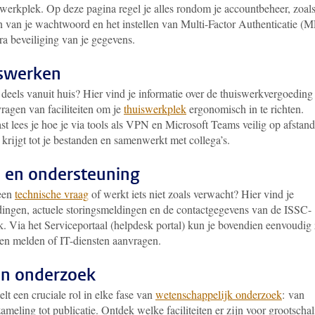
 werkplek. Op deze pagina regel je alles rondom je accountbeheer, zoals
n van je wachtwoord en het instellen van Multi-Factor Authenticatie (
ra beveiliging van je gegevens.
iswerken
deels vanuit huis? Hier vind je informatie over de thuiswerkvergoeding
ragen van faciliteiten om je
thuiswerkplek
ergonomisch in te richten.
t lees je hoe je via tools als VPN en Microsoft Teams veilig op afstand
krijgt tot je bestanden en samenwerkt met collega’s.
 en ondersteuning
een
technische vraag
of werkt iets niet zoals verwacht? Hier vind je
dingen, actuele storingsmeldingen en de contactgegevens van de ISSC-
. Via het Serviceportaal (helpdesk portal) kun je bovendien eenvoudig 
ten melden of IT-diensten aanvragen.
en onderzoek
lt een cruciale rol in elke fase van
wetenschappelijk onderzoek
: van
ameling tot publicatie. Ontdek welke faciliteiten er zijn voor grootschal