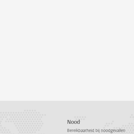
s
Nood
Bereikbaarheid bij noodgevallen