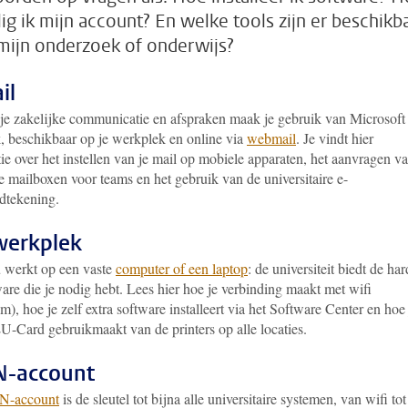
lig ik mijn account? En welke tools zijn er beschikb
mijn onderzoek of onderwijs?
il
 je zakelijke communicatie en afspraken maak je gebruik van Microsoft
, beschikbaar op je werkplek en online via
webmail
. Je vindt hier
ie over het instellen van je mail op mobiele apparaten, het aanvragen v
 mailboxen voor teams en het gebruik van de universitaire e-
dtekening.
werkplek
u werkt op een vaste
computer of een laptop
: de universiteit biedt de har
are die je nodig hebt. Lees hier hoe je verbinding maakt met wifi
), hoe je zelf extra software installeert via het Software Center en hoe 
U-Card gebruikmaakt van de printers op alle locaties.
N-account
-account
is de sleutel tot bijna alle universitaire systemen, van wifi tot