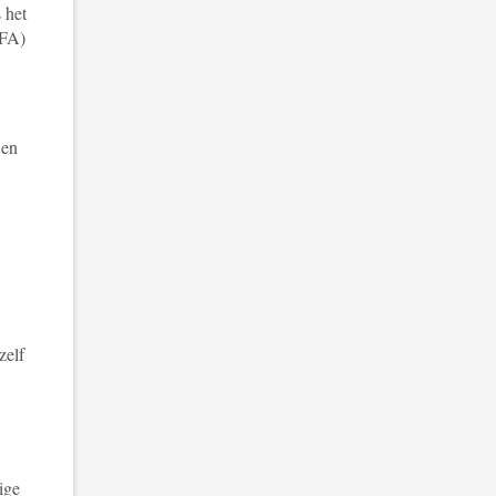
 het
MFA)
 en
zelf
ige