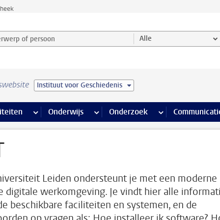
theek
werp of persoon en selecteer categorie
Alle
swebsite
Instituut voor Geschiedenis
na’s
 pagina’s
iteiten
meer Faciliteiten pagina’s
Onderwijs
meer Onderwijs pagina’s
Onderzoek
meer Onderzoek p
Communicati
T
iversiteit Leiden ondersteunt je met een moderne
ge digitale werkomgeving. Je vindt hier alle informat
de beschikbare faciliteiten en systemen, en de
orden op vragen als: Hoe installeer ik software? 