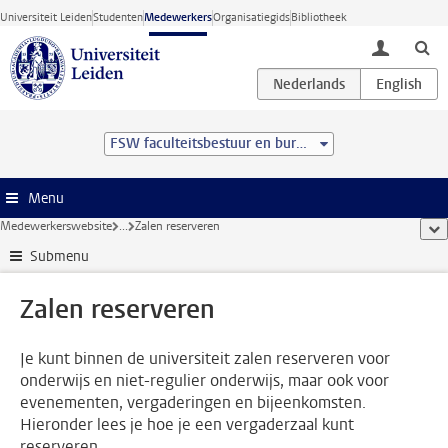
Ga direct naar de inhoud
Universiteit Leiden
Studenten
Medewerkers
Organisatiegids
Bibliotheek
toggle lo
FSW faculteitsbestuur en bureau
Menu
Medewerkerswebsite
...
Zalen reserveren
too
Submenu
Zalen reserveren
Je kunt binnen de universiteit zalen reserveren voor
onderwijs en niet-regulier onderwijs, maar ook voor
evenementen, vergaderingen en bijeenkomsten.
Hieronder lees je hoe je een vergaderzaal kunt
reserveren.