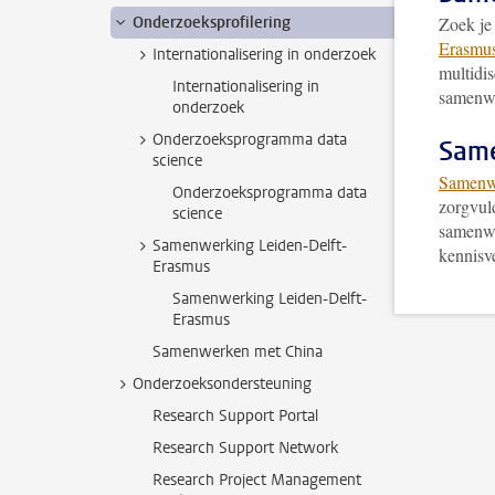
Onderzoeksprofilering
Zoek je 
Erasmu
Internationalisering in onderzoek
multidis
Internationalisering in
samenwe
onderzoek
Onderzoeksprogramma data
Sam
science
Samenwe
Onderzoeksprogramma data
zorgvuld
science
samenwe
Samenwerking Leiden-Delft-
kennisv
Erasmus
Samenwerking Leiden-Delft-
Erasmus
Samenwerken met China
Onderzoeksondersteuning
Research Support Portal
Research Support Network
Research Project Management