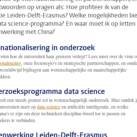
twoorden op vragen als: Hoe profiteer ik van de
ntie Leiden-Delft-Erasmus? Welke mogelijkheden bi
ata science-programma? En waar moet ik op letten 
werking met China?
rnationalisering in onderzoek
eten hoe de universiteit haar grenzen verlegt? Lees meer over de visie 
ionalisering
, onze focusregio's en strategische partnerschappen, en ontd
wereldwijd bijdragen aan wetenschappelijke en maatschappelijke
ukken.
rzoeksprogramma data science
elt een steeds grotere rol in wetenschappelijk onderzoek. Hier ontdek j
niversiteit inzet op
data science
en artificiële intelligentie, en welke
ma’s er zijn om deze technieken discipline-breed toe te passen en
ekers te verbinden.
nwerking Leiden-Delft-Erasmus