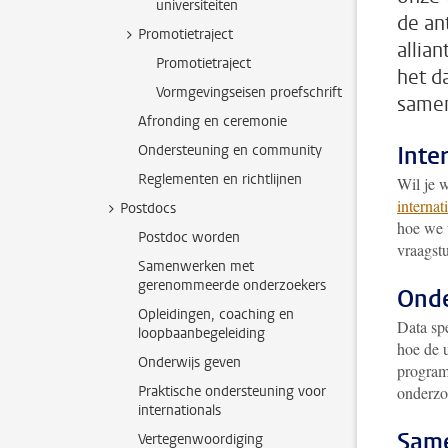
universiteiten
de an
Promotietraject
allia
Promotietraject
het d
Vormgevingseisen proefschrift
samen
Afronding en ceremonie
Inte
Ondersteuning en community
Reglementen en richtlijnen
Wil je w
internat
Postdocs
hoe we 
Postdoc worden
vraagst
Samenwerken met
gerenommeerde onderzoekers
Onde
Opleidingen, coaching en
Data spe
loopbaanbegeleiding
hoe de u
Onderwijs geven
program
Praktische ondersteuning voor
onderzo
internationals
Same
Vertegenwoordiging