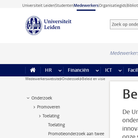
Ga direct naar de inhoud
Universiteit Leiden
Studenten
Medewerkers
Organisatiegids
Biblio
Zoek op onder
Zoekterm
Medewerker
HR
meer HR pagina’s
Financiën
meer Financiën pagi
ICT
meer ICT
Facil
Medewerkerswebsite
Onderzoek
Beleid en visie
Be
Onderzoek
Promoveren
De Un
Toelating
onder
Toelating
innov
Promotieonderzoek aan twee
onze 