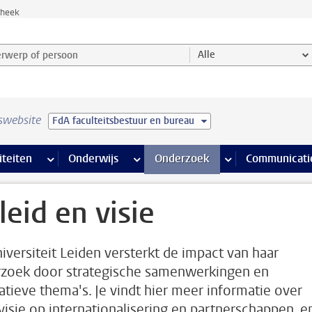
theek
werp of persoon en selecteer categorie
Alle
swebsite
FdA faculteitsbestuur en bureau
na’s
 pagina’s
iteiten
meer Faciliteiten pagina’s
Onderwijs
meer Onderwijs pagina’s
Onderzoek
meer Onderzoek p
Communicati
leid en visie
iversiteit Leiden versterkt de impact van haar
zoek door strategische samenwerkingen en
atieve thema's. Je vindt hier meer informatie over
visie op internationalisering en partnerschappen, e