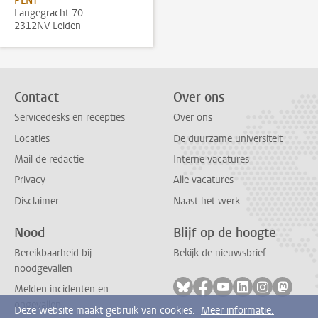
PLNT
Langegracht 70
2312NV Leiden
Contact
Over ons
Servicedesks en recepties
Over ons
Locaties
De duurzame universiteit
Mail de redactie
Interne vacatures
Privacy
Alle vacatures
Disclaimer
Naast het werk
Nood
Blijf op de hoogte
Bereikbaarheid bij
Bekijk de nieuwsbrief
noodgevallen
Volg ons op bluesky
Volg ons op facebook
Volg ons op youtub
Volg ons op li
Volg ons o
Volg 
Melden incidenten en
ongevallen
Deze website maakt gebruik van cookies.
Meer informatie.