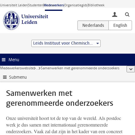
Ga direct naar de inhoud
Universiteit Leiden
Studenten
Medewerkers
Organisatiegids
Bibliotheek
toggle lo
Leids Instituut voor Chemisch Onderzoek (LIC)
Menu
Medewerkerswebsite
...
Samenwerken met gerenommeerde onderzoekers
too
Submenu
Samenwerken met
gerenommeerde onderzoekers
Onze universiteit hoort tot de top van de wereld. Als postdoc
werk je dus samen met internationaal gerenommeerde
onderzoekers. Vaak zal dat zijn in het kader van een concreet