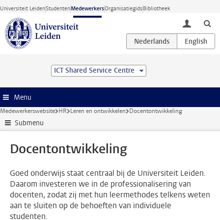
Ga direct naar de inhoud
Universiteit Leiden
Studenten
Medewerkers
Organisatiegids
Bibliotheek
toggle lo
ICT Shared Service Centre
Menu
Medewerkerswebsite
HR
Leren en ontwikkelen
Docentontwikkeling
Submenu
Docentontwikkeling
Goed onderwijs staat centraal bij de Universiteit Leiden.
Daarom investeren we in de professionalisering van
docenten, zodat zij met hun leermethodes telkens weten
aan te sluiten op de behoeften van individuele
studenten.