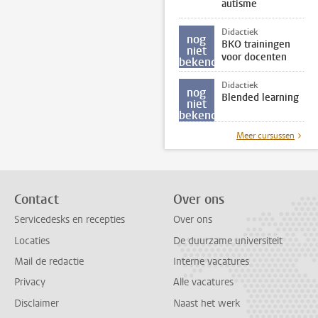
autisme
Didactiek
nog
BKO trainingen
niet
voor docenten
bekend
Didactiek
nog
Blended learning
niet
bekend
Meer cursussen
Contact
Over ons
Servicedesks en recepties
Over ons
Locaties
De duurzame universiteit
Mail de redactie
Interne vacatures
Privacy
Alle vacatures
Disclaimer
Naast het werk