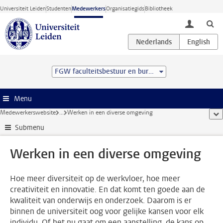
Ga direct naar de inhoud
Universiteit Leiden
Studenten
Medewerkers
Organisatiegids
Bibliotheek
toggle lo
FGW faculteitsbestuur en bureau
Menu
Medewerkerswebsite
...
Werken in een diverse omgeving
too
Submenu
Werken in een diverse omgeving
Hoe meer diversiteit op de werkvloer, hoe meer
creativiteit en innovatie. En dat komt ten goede aan de
kwaliteit van onderwijs en onderzoek. Daarom is er
binnen de universiteit oog voor gelijke kansen voor elk
individu. Of het nu gaat om een aanstelling, de kans op