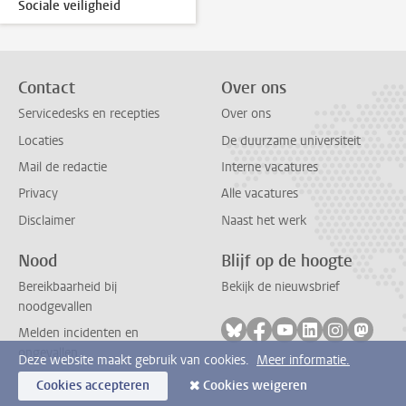
Sociale veiligheid
Contact
Over ons
Servicedesks en recepties
Over ons
Locaties
De duurzame universiteit
Mail de redactie
Interne vacatures
Privacy
Alle vacatures
Disclaimer
Naast het werk
Nood
Blijf op de hoogte
Bereikbaarheid bij
Bekijk de nieuwsbrief
noodgevallen
Volg ons op bluesky
Volg ons op facebook
Volg ons op youtub
Volg ons op li
Volg ons o
Volg 
Melden incidenten en
ongevallen
Deze website maakt gebruik van cookies.
Meer informatie.
Cookies accepteren
Cookies weigeren