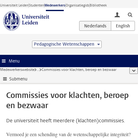
Ga direct naar de inhoud
Universiteit Leiden
Studenten
Medewerkers
Organisatiegids
Bibliotheek
toggle lo
Pedagogische Wetenschappen
Menu
Medewerkerswebsite
...
Commissies voor klachten, beroep en bezwaar
too
Submenu
Commissies voor klachten, beroep
en bezwaar
De universiteit heeft meerdere (klachten)commissies.
Vermoed je een schending van de wetenschappelijke integriteit?