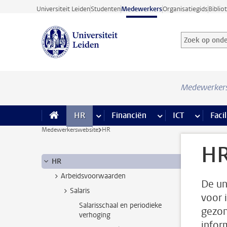
Ga direct naar de inhoud
Universiteit Leiden
Studenten
Medewerkers
Organisatiegids
Biblio
Zoek op onder
Zoekterm
Medewerker
HR
meer HR pagina’s
Financiën
meer Financiën pagi
ICT
meer ICT
Facil
Medewerkerswebsite
HR
H
HR
Arbeidsvoorwaarden
De un
Salaris
voor 
Salarisschaal en periodieke
gezon
verhoging
infor