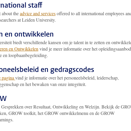
rnational staff
t about the
advice and services
offered to all international employees an
searchers at Leiden University.
n en ontwikkelen
rsiteit biedt verschillende kansen om je talent in te zetten en ontwikkel
eren en Ontwikkelen
vind je meer informatie over het opleidingsaanbod
ie en loopbaanbegeleiding.
oneelsbeleid en gedragscodes
e pagina
vind je informatie over het personeelsbeleid, leiderschap,
genschap en het bewaken van onze integriteit.
OW
: Gesprekken over Resultaat, Ontwikkeling en Welzijn. Bekijk de GR
kken, GROW toolkit, het GROW ontwikkelmenu en de GROW
arnings.