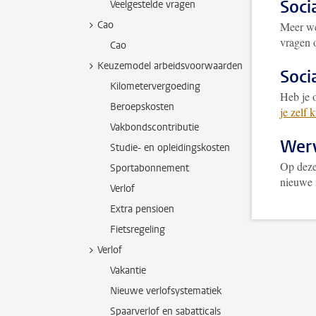
Soci
Veelgestelde vragen
Cao
Meer we
vragen 
Cao
Keuzemodel arbeidsvoorwaarden
Soci
Kilometervergoeding
Heb je 
Beroepskosten
je zelf 
Vakbondscontributie
Werv
Studie- en opleidingskosten
Op deze
Sportabonnement
nieuwe 
Verlof
Extra pensioen
Fietsregeling
Verlof
Vakantie
Nieuwe verlofsystematiek
Spaarverlof en sabatticals