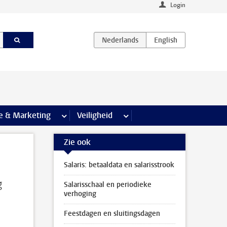
Login
agina’s
e & Marketing
meer Communicatie & Marketing pagina’s
Veiligheid
meer Veiligheid pagina’s
Zie ook
Salaris: betaaldata en salarisstrook
g
Salarisschaal en periodieke
verhoging
Feestdagen en sluitingsdagen