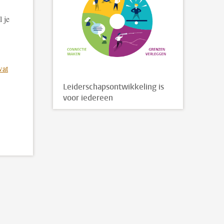
l je
wat
Leiderschapsontwikkeling is
voor iedereen