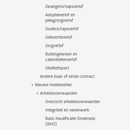
Zwangerschapsverlof
Adoptieverlof en
pleegzorgverlof
Ouderschapsverlof
Geboorteverlof
Zorgverlof
Buitengewoon en
calamiteitenverlof
Vitaliteitspact
Andere baan of einde contract
Nieuwe medewerker
Arbeidsvoorwaarden
Overzicht arbeidsvoorwaarden
Integriteit en nevenwerk
Basis Kwalificatie Onderwijs
(BKO)