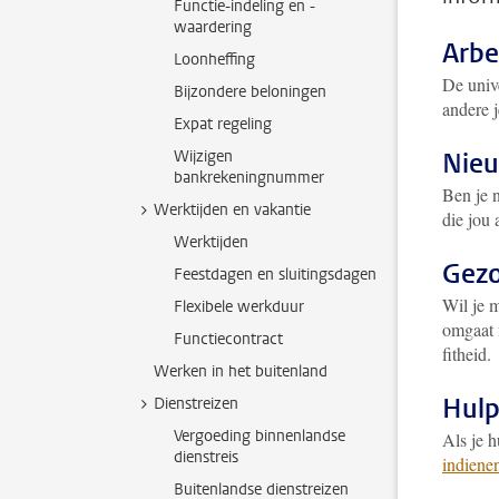
Functie-indeling en -
waardering
Arbe
Loonheffing
De unive
Bijzondere beloningen
andere j
Expat regeling
Wijzigen
Nie
bankrekeningnummer
Ben je n
Werktijden en vakantie
die jou 
Werktijden
Gez
Feestdagen en sluitingsdagen
Wil je 
Flexibele werkduur
omgaat 
Functiecontract
fitheid.
Werken in het buitenland
Hulp
Dienstreizen
Vergoeding binnenlandse
Als je h
dienstreis
indiene
Buitenlandse dienstreizen