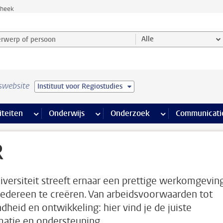
theek
werp of persoon en selecteer categorie
Alle
swebsite
Instituut voor Regiostudies
na’s
 pagina’s
iteiten
meer Faciliteiten pagina’s
Onderwijs
meer Onderwijs pagina’s
Onderzoek
meer Onderzoek p
Communicati
R
iversiteit streeft ernaar een prettige werkomgevin
iedereen te creëren. Van arbeidsvoorwaarden tot
dheid en ontwikkeling: hier vind je de juiste
matie en ondersteuning.