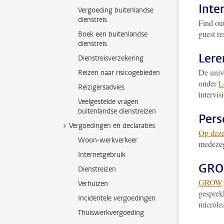
Inte
Vergoeding buitenlandse
dienstreis
Find ou
guest re
Boek een buitenlandse
dienstreis
Lere
Dienstreisverzekering
De unive
Reizen naar risicogebieden
onder
L
Reizigersadvies
intervis
Veelgestelde vragen
buitenlandse dienstreizen
Pers
Vergoedingen en declaraties
Op dez
Woon-werkverkeer
medezeg
Internetgebruik
GR
Dienstreizen
GROW
Verhuizen
gespre
Incidentele vergoedingen
microle
Thuiswerkvergoeding