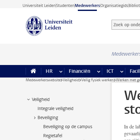
Ga direct naar de inhoud
Universiteit Leiden
Studenten
Medewerkers
Organisatiegids
Biblio
Zoek op onder
Zoekterm
Medewerker
HR
meer HR pagina’s
Financiën
meer Financiën pagi
ICT
meer ICT
Facil
Medewerkerswebsite
Veiligheid
Veilig fysiek werken
Werken met gev
We
Veiligheid
st
Integrale veiligheid
Beveiliging
In de la
Beveiliging op de campus
gevaarli
Regietafel