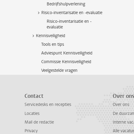
Bedrijfshulpverlening
Risico-inventarisatie en -evaluatie
Risico-inventarisatie en -
evaluatie
Kennisveiligheid
Tools en tips
Adviespunt Kennisveiligheid
Commissie Kennisveiligheid
Veelgestelde vragen
Contact
Over on
Servicedesks en recepties
Over ons
Locaties
De duurzame
Mail de redactie
Interne vac
Privacy
Alle vacatu