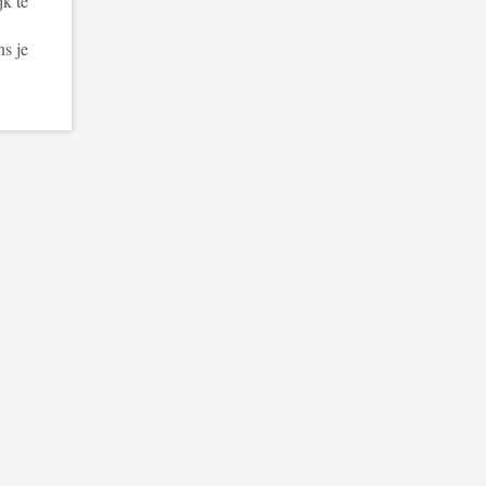
jk te
ns je