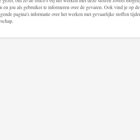
je gezet, om zo de risico’s bij het werken met deze stoffen zoveel mogeli
n en jou als gebruiker te informeren over de gevaren. Ook vind je op de
gende pagina’s informatie over het werken met gevaarlijke stoffen tijde
schap.