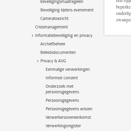
een rijt
beveiligingsmaatregelen
beperke
Beveiliging tijdens evenement
onderlig
Cameratoezicht
zwanger
Crisismanagement
Informatiebeveiliging en privacy
Archiefbeheer
Beleidsdocumenten
Privacy & AVG
Eenmalige verwerkingen
Informed consent
Onderzoek met
persoonsgegevens
Persoonsgegevens
Persoonsgegevens wissen
Verwerkersovereenkomst
Verwerkingsregister