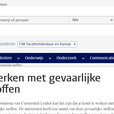
theek
werp of persoon en selecteer categorie
Alle
swebsite
FdR faculteitsbestuur en bureau
na’s
 pagina’s
iteiten
meer Faciliteiten pagina’s
Onderwijs
meer Onderwijs pagina’s
Onderzoek
meer Onderzoek p
Communicati
aarlijke stoffen
rken met gevaarlijke
offen
boratoria van Universiteit Leiden kan het zijn dat je komt te werken met
jke stoffen. De universiteit heeft een aantal van deze gevaarlijke stoffe