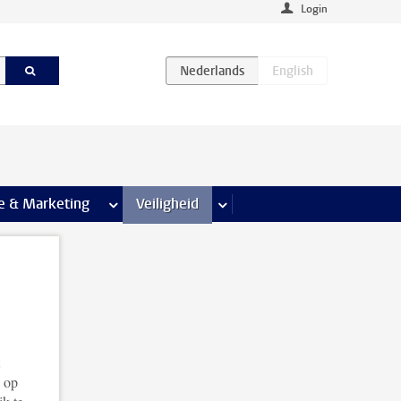
Login
agina’s
e & Marketing
meer Communicatie & Marketing pagina’s
Veiligheid
meer Veiligheid pagina’s
n op