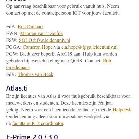
Op aanvraag beschikbaar voor gebruik vanuit huis. Neem
contact op met de contactpersoon ICT voor jouw faculteit.
FdA:
Eric Dullaart
FWN:
Maarten van ‘t Zelfde
FSW:
SOLO@fsw.leidenuniv.nl
FGGA:
Cameron Hope
via
c.a.hope@fgga.leidenuniv.nl
FGW: Biedt zeer beperkt ArcGIS aan. Hulp kan worden
geboden bij overschakeling naar QGIS. Contact:
Rob
Goedemans
.
FdR:
Thomas van Beek
Atlas.ti
Er zijn licenties van Atlas.ti voor thuisgebruik beschikbaar voor
medewerkers en studenten. Deze licenties zijn één jaar
geldig. Neem voor een licentiecode contact op met de
Helpdesk
.
Ondersteuning alleen voor universitaire werkplek via
de
facultaire ICT-coördinator
.
E-Prime 2.0 / 3.0