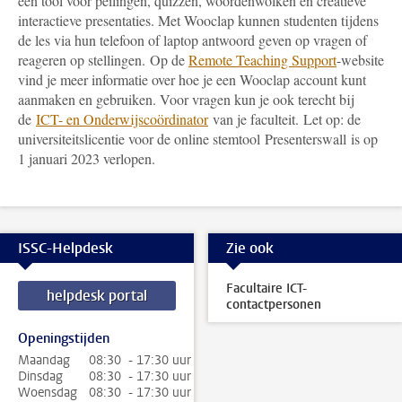
een tool voor peilingen, quizzen, woordenwolken en creatieve
interactieve presentaties. Met Wooclap kunnen studenten tijdens
de les via hun telefoon of laptop antwoord geven op vragen of
reageren op stellingen.
Op de
Remote Teaching Support
-
website
vind je meer informatie over hoe je een Wooclap account kunt
aanmaken en gebruiken.
Voor vragen kun je ook terecht bij
de
ICT- en Onderwijscoördinator
van je faculteit.
Let op: de
universiteitslicentie voor de online stemtool Presenterswall is op
1 januari 2023 verlopen.
ISSC-Helpdesk
Zie ook
Facultaire ICT-
helpdesk portal
contactpersonen
Openingstijden
Maandag
08:30 - 17:30 uur
Dinsdag
08:30 - 17:30 uur
Woensdag
08:30 - 17:30 uur