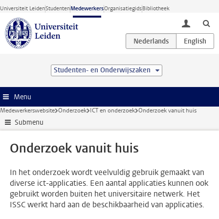
Ga direct naar de inhoud
Universiteit Leiden
Studenten
Medewerkers
Organisatiegids
Bibliotheek
toggle lo
Studenten- en Onderwijszaken
Menu
Medewerkerswebsite
Onderzoek
ICT en onderzoek
Onderzoek vanuit huis
Submenu
Onderzoek vanuit huis
In het onderzoek wordt veelvuldig gebruik gemaakt van
diverse ict-applicaties. Een aantal applicaties kunnen ook
gebruikt worden buiten het universitaire netwerk. Het
ISSC werkt hard aan de beschikbaarheid van applicaties.