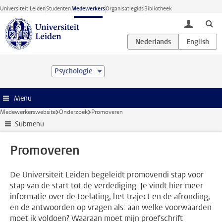
Ga direct naar de inhoud
Universiteit Leiden
Studenten
Medewerkers
Organisatiegids
Bibliotheek
toggle lo
Psychologie
Menu
Medewerkerswebsite
Onderzoek
Promoveren
Submenu
Promoveren
De Universiteit Leiden begeleidt promovendi stap voor
stap van de start tot de verdediging. Je vindt hier meer
informatie over de toelating, het traject en de afronding,
en de antwoorden op vragen als: aan welke voorwaarden
moet ik voldoen? Waaraan moet mijn proefschrift